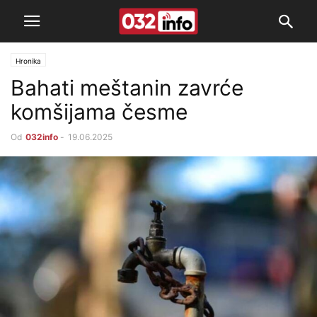
Hronika
Bahati meštanin zavrće
komšijama česme
Od
032info
-
19.06.2025