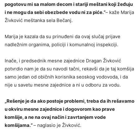
pogotovu mi sa malom decom i stariji meštani koji žeđuju
i ne mogu da sebi obezbede vodu ni za piće.“
– kaže Marija
Živković meštanka sela Bečanj.
Marija je kazala da su prinuđeni da ovaj slučaj prijave
nadležnim organima, policiji i komunalnoj inspekciji.
Inače, i predsednik mesne zajednice Dragan Živković
potvrdio nam je da su navodi tačni, rekavši da je taj komšija
samo jedan od običnih korisnika seoskog vodovoda, i da
nije u savetu mesne zajednice a ni u odboru za vodu.
„Rešenje je da ako postoje problemi, treba da ih rešavamo
u okviru mesne zajednice i dogovorom kao prave
komšije, a ne na ovaj način i zavrtanjem vode
komšijama.“
– naglasio je Živković.