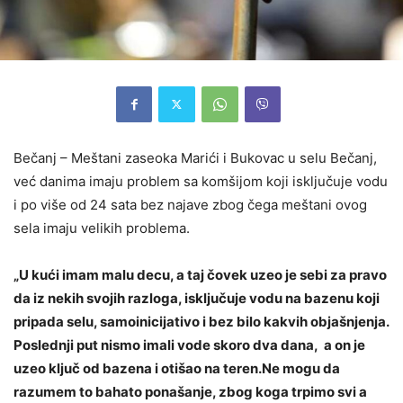
Bečanj – Meštani zaseoka Marići i Bukovac u selu Bečanj,
već danima imaju problem sa komšijom koji isključuje vodu
i po više od 24 sata bez najave zbog čega meštani ovog
sela imaju velikih problema.
„U kući imam malu decu, a taj čovek uzeo je sebi za pravo
da iz nekih svojih razloga, isključuje vodu na bazenu koji
pripada selu, samoinicijativo i bez bilo kakvih objašnjenja.
Poslednji put nismo imali vode skoro dva dana, a on je
uzeo ključ od bazena i otišao na teren.Ne mogu da
razumem to bahato ponašanje, zbog koga trpimo svi a