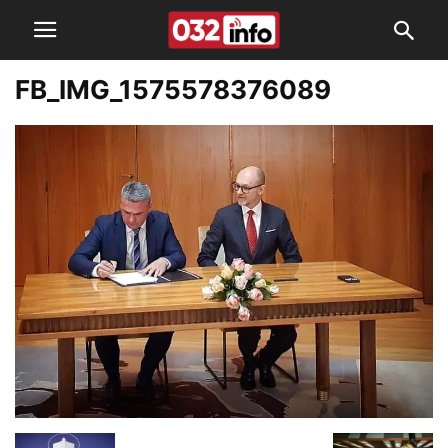
FB_IMG_1575578376089