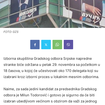
FOTO: GZS
Izborna skupština Gradskog odbora Srpske napredne
stranke biće održana u petak 29. novembra sa početkom u
18 časova, u kojoj će učestvovati oko 170 delegata koji su
izabrani kroz izborni proces u lokalnim mesnim odborima.
Naime, za sada jedini kandidat za predsednika Gradskog
odbora je Milun Todorović i gotovo je sigurno da će biti
izabran ubedljivom većinom s obzirom da važi za jednog