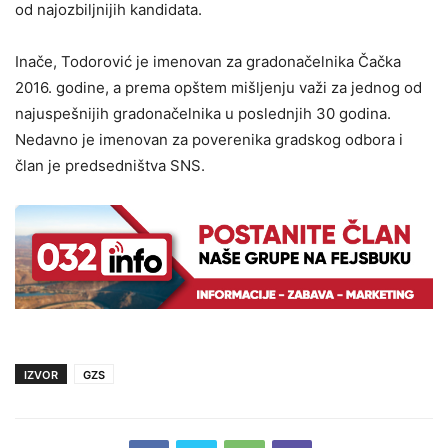
od najozbiljnijih kandidata.
Inače, Todorović je imenovan za gradonačelnika Čačka
2016. godine, a prema opštem mišljenju važi za jednog od
najuspešnijih gradonačelnika u poslednjih 30 godina.
Nedavno je imenovan za poverenika gradskog odbora i
član je predsedništva SNS.
IZVOR
GZS