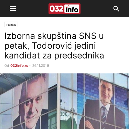
Politika
Izborna skupština SNS u
petak, Todorović jedini
kandidat za predsednika
Od
032info.rs
-
26.11.2019