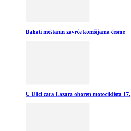
Bahati meštanin zavrće komšijama česme
U Ulici cara Lazara oboren motociklista 17.