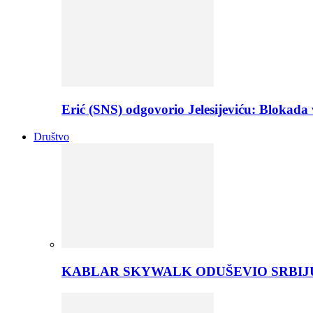
Erić (SNS) odgovorio Jelesijeviću: Bloka
Društvo
KABLAR SKYWALK ODUŠEVIO SRBIJU 