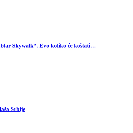
blar Skywalk“. Evo koliko će koštati…
laša Srbije