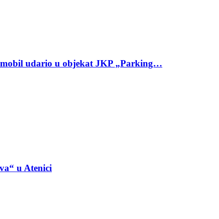
omobil udario u objekat JKP „Parking…
va“ u Atenici