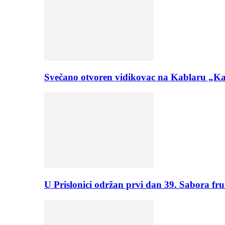
Svečano otvoren vidikovac na Kablaru „Ka
U Prislonici održan prvi dan 39. Sabora fru