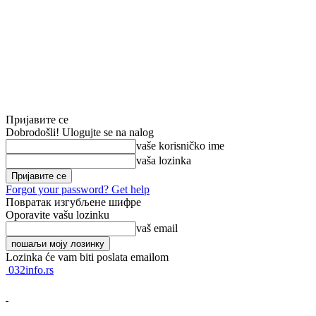
Пријавите се
Dobrodošli! Ulogujte se na nalog
vaše korisničko ime
vaša lozinka
Forgot your password? Get help
Повратак изгубљене шифре
Oporavite vašu lozinku
vaš email
Lozinka će vam biti poslata emailom
032info.rs