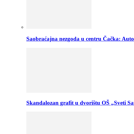
Saobraćajna nezgoda u centru Čačka: Aut
Skandalozan grafit u dvorištu OŠ „Sveti Sa