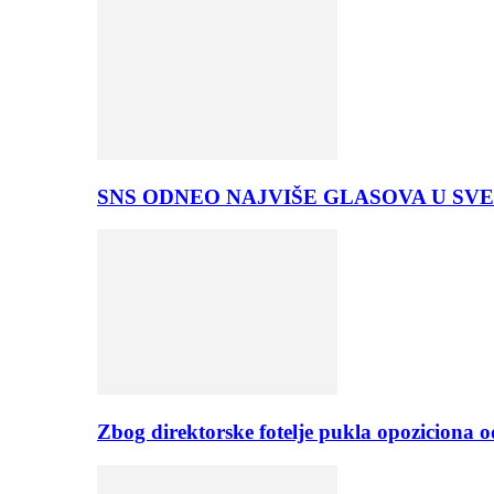
SNS ODNEO NAJVIŠE GLASOVA U SVE
Zbog direktorske fotelje pukla opoziciona 