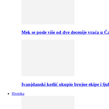
Mek se posle više od dve decenije vraća u
Ivanjdanski kotlić okupio brojne ekipe i lju
Hronika