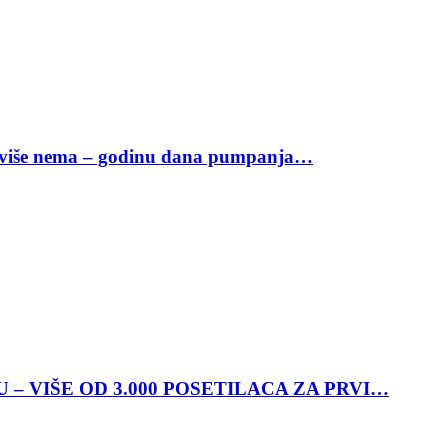
da više nema – godinu dana pumpanja…
– VIŠE OD 3.000 POSETILACA ZA PRVI…