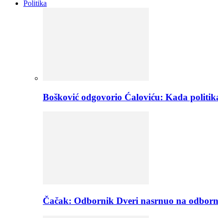
Politika
Bošković odgovorio Ćaloviću: Kada politik
Čačak: Odbornik Dveri nasrnuo na odborn