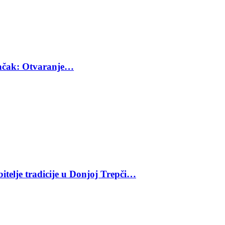
 Čačak: Otvaranje…
bitelje tradicije u Donjoj Trepči…