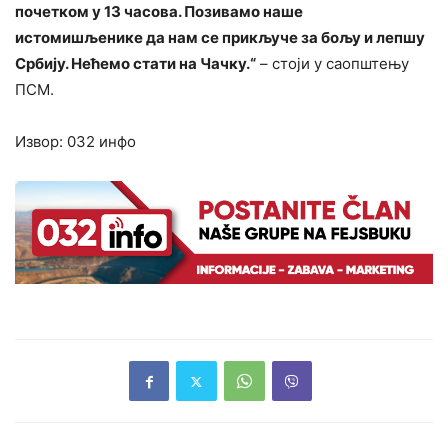
почетком у 13 часова. Позивамо наше
истомишљенике да нам се прикључе за бољу и лепшу
Србију. Нећемо стати на Чачку.“
– стоји у саопштењу
ПСМ.
Извор: 032 инфо