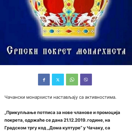
Чачански монархисти настављају са активностима.
„Прикупљање потписа за нове чланове и промоција
покрета, одржаће се дана 21.12.2019. године, на
Градском тргу код „Дома културе“ у Чачаку, са