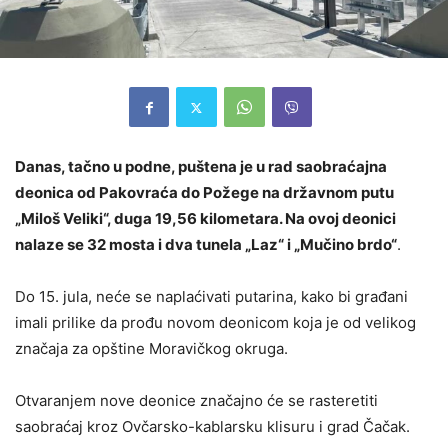
Danas, tačno u podne, puštena je u rad saobraćajna
deonica od Pakovraća do Požege na državnom putu
„Miloš Veliki“, duga 19,56 kilometara. Na ovoj deonici
nalaze se 32 mosta i dva tunela „Laz“ i „Mučino brdo“
.
Do 15. jula, neće se naplaćivati putarina, kako bi građani
imali prilike da prođu novom deonicom koja je od velikog
značaja za opštine Moravičkog okruga.
Otvaranjem nove deonice značajno će se rasteretiti
saobraćaj kroz Ovčarsko-kablarsku klisuru i grad Čačak.