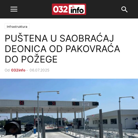
Infrastruktura
PUŠTENA U SAOBRAĆAJ
DEONICA OD PAKOVRAĆA
DO POŽEGE
Od
032info
-
06.07.2025