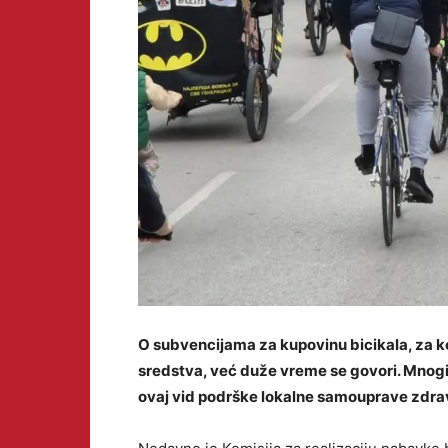
O subvencijama za kupovinu bicikala, za ko
sredstva, već duže vreme se govori. Mnogi 
ovaj vid podrške lokalne samouprave zdra