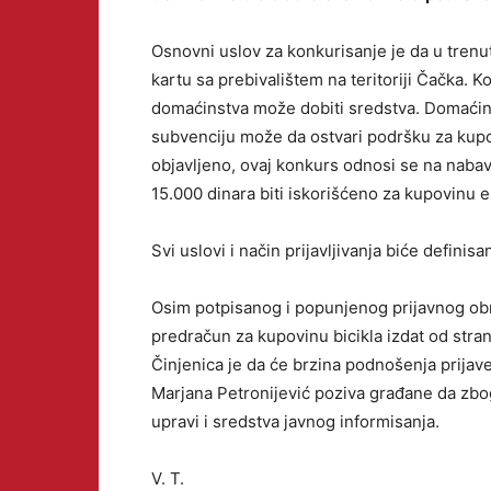
Osnovni uslov za konkurisanje je da u trenu
kartu sa prebivalištem na teritoriji Čačka. 
domaćinstva može dobiti sredstva. Domaćin
subvenciju može da ostvari podršku za kupo
objavljeno, ovaj konkurs odnosi se na nabavku 
15.000 dinara biti iskorišćeno za kupovinu el
Svi uslovi i način prijavljivanja biće definis
Osim potpisanog i popunjenog prijavnog obrasc
predračun za kupovinu bicikla izdat od str
Činjenica je da će brzina podnošenja prijav
Marjana Petronijević poziva građane da zbog
upravi i sredstva javnog informisanja.
V. T.