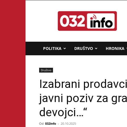
032info.rs
POLITIKA
DRUŠTVO
HRONIKA
Društvo
Izabrani prodavci
javni poziv za gr
devojci…“
Od
032info
-
20.10.2025