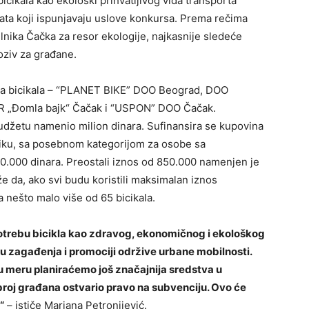
icikala kao ekološki prihvatljivog vida transporta
kata koji ispunjavaju uslove konkursa. Prema rečima
nika Čačka za resor ekologije, najkasnije sledeće
oziv za građane.
avca bicikala – “PLANET BIKE” DOO Beograd, DOO
 „Đomla bajk“ Čačak i “USPON” DOO Čačak.
džetu namenio milion dinara. Sufinansira se kupovina
sniku, sa posebnom kategorijom za osobe sa
150.000 dinara. Preostali iznos od 850.000 namenjen je
 da, ako svi budu koristili maksimalan iznos
 nešto malo više od 65 bicikala.
otrebu bicikla kao zdravog, ekonomičnog i ekološkog
ju zagađenja i promociji održive urbane mobilnosti.
 meru planiraćemo još značajnija sredstva u
broj građana ostvario pravo na subvenciju. Ovo će
“
– ističe Marjana Petronijević.