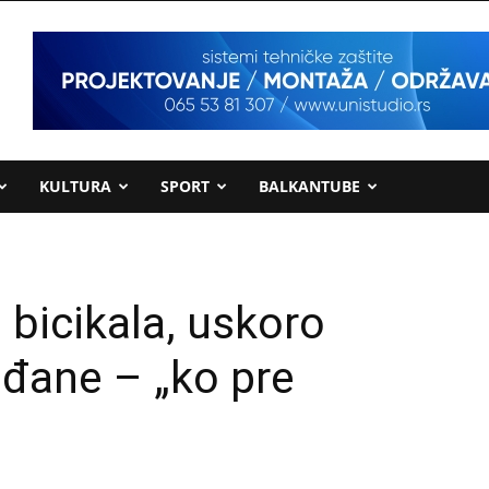
KULTURA
SPORT
BALKANTUBE
 bicikala, uskoro
ađane – „ko pre