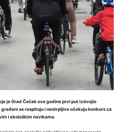
je je Grad Čačak ove godine prvi put izdvojio
građani se raspituju i nestrpljivo očekuju konkurs za
vim i ekološkim navikama
.