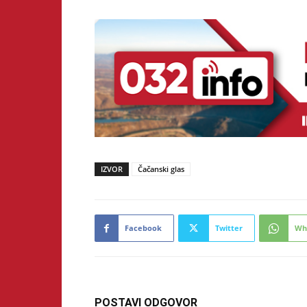
IZVOR
Čačanski glas
Facebook
Twitter
Wh
POSTAVI ODGOVOR