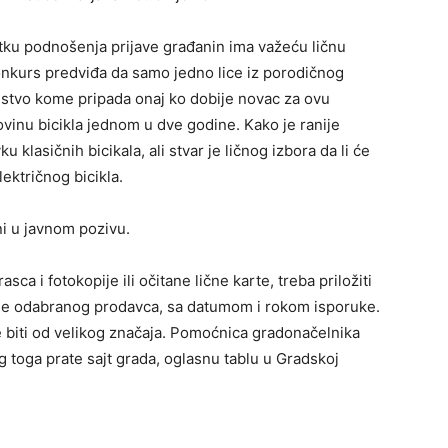
tku podnošenja prijave građanin ima važeću ličnu
Konkurs predviđa da samo jedno lice iz porodičnog
stvo kome pripada onaj ko dobije novac za ovu
vinu bicikla jednom u dve godine. Kako je ranije
klasičnih bicikala, ali stvar je ličnog izbora da li će
ektričnog bicikla.
ani u javnom pozivu.
a i fotokopije ili očitane lične karte, treba priložiti
ane odabranog prodavca, sa datumom i rokom isporuke.
e biti od velikog značaja. Pomoćnica gradonačelnika
 toga prate sajt grada, oglasnu tablu u Gradskoj