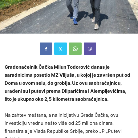
Gradonačelnik Čačka Milun Todorović danas je
saradnicima posetio MZ Viljuša, u kojoj je završen put od
Doma u ovom selu, do groblja. Uz ovu saobraćajnicu,
urađeni su i putevi prema Dilparićima i Alempijevićima,
što je ukupno oko 2,5 kilometra saobraćajnica.
Na zahtev meštana, a na inicijativu Grada Čačka, ovu
investiciju vrednu nešto više od 25 miliona dinara,
finansirala je Vlada Republike Srbije, preko JP „Putevi