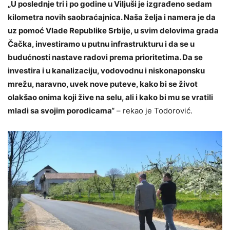
„U poslednje tri i po godine u Viljuši je izgrađeno sedam
kilometra novih saobraćajnica. Naša želja i namera je da
uz pomoć Vlade Republike Srbije, u svim delovima grada
Čačka, investiramo u putnu infrastrukturu i da se u
budućnosti nastave radovi prema prioritetima. Da se
investira i u kanalizaciju, vodovodnu i niskonaponsku
mrežu, naravno, uvek nove puteve, kako bi se život
olakšao onima koji žive na selu, ali i kako bi mu se vratili
mladi sa svojim porodicama“
– rekao je Todorović.