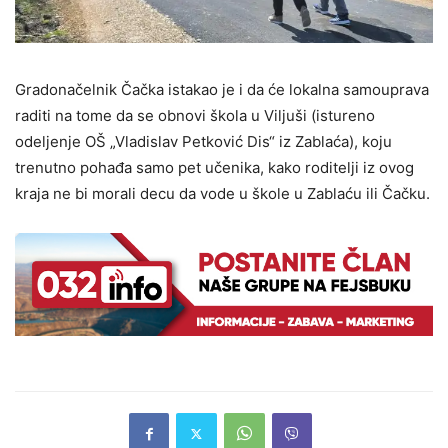
Gradonačelnik Čačka istakao je i da će lokalna samouprava
raditi na tome da se obnovi škola u Viljuši (istureno
odeljenje OŠ „Vladislav Petković Dis“ iz Zablaća), koju
trenutno pohađa samo pet učenika, kako roditelji iz ovog
kraja ne bi morali decu da vode u škole u Zablaću ili Čačku.