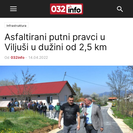
Infrastruktura
Asfaltirani putni pravci u
Viljuši u dužini od 2,5 km
Od
032info
-
14.04.2022