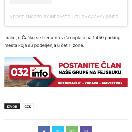
A POST SHARED BY INFRASTRUKTURA ČAČAK (@INFRASTRUKTURA.CACAK)
Inače, u Čačku se trenutno vrši naplata na 1.450 parking
mesta koja su podeljenja u četiri zone.
IZVOR
GZS