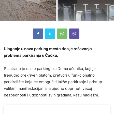
Ulaganje u nova parking mesta deo je rešavanja
problema parkiranja u Čačku.
Planirano je da se parking iza Doma učenika, koji je
trenutno prekriven blatom, pretvori u funkcionalno
parkiralište koje će omogućiti lakše parkiranje i pristup
velikim manifestacijama, a ujedno doprineti većoj
bezbednosti i udobnosti svih građana, kažu nadležni.