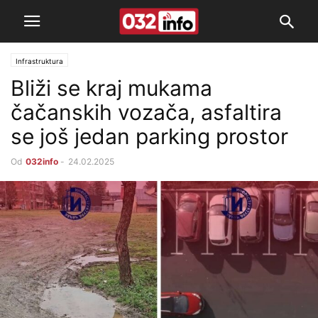
Infrastruktura
Bliži se kraj mukama
čačanskih vozača, asfaltira
se još jedan parking prostor
Od
032info
-
24.02.2025