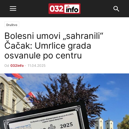
Društvo
Bolesni umovi „sahranili“
Čačak: Umrlice grada
osvanule po centru
Od
032info
-
11.04.2025