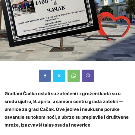
Građani Čačka ostali su zatečeni i zgroženi kada su u
sredu ujutru, 9. aprila, u samom centru grada zatekli —
umrlice za grad Čačak. Ove jezive i neukusne poruke
osvanule su tokom noći, a ubrzo su preplavile i društvene
mreže, izazvavši talas osuda i neverice.