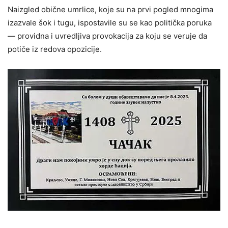
Naizgled obične umrlice, koje su na prvi pogled mnogima
izazvale šok i tugu, ispostavile su se kao politička poruka
— providna i uvredljiva provokacija za koju se veruje da
potiče iz redova opozicije.