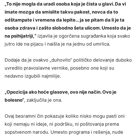
„To nije mogla da uradi osoba koja je čista u glavi. Da vi
imate mozga da smislite takvu pakost, novca da to
odštampate i vremena da lepite… ja se pitam da li je ta
osoba zdrava i zašto slobodno šeta ulicom. Umesto da je
na psihijatriji,“
izjavila je ogorčena sugrađanka koja svako
jutro ide na pijacu i naišla je na jednu od umrlica.
Dodaje da je ovakvo „duhovito“ političko delovanje duboko
uvredilo pravoslavne vernike, posebno one koji su
nedavno izgubili najmilije.
„Opozicija ako hoće glasove, ovo nije način. Ovo je
bolesno“
, zaključila je ona.
Ovaj besramni čin pokazuje koliko nisko mogu pasti oni
koji nemaju ni ideje, ni podršku, ni poštovanja prema
sopstvenom narodu. Umesto programa i rešenja, nude