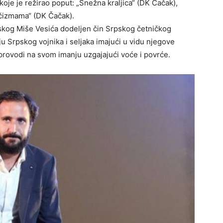
 koje je režirao poput: „Snežna kraljica“ (DK Čačak),
 čizmama“ (DK Čačak).
kog Miše Vesića dodeljen čin Srpskog četničkog
 Srpskog vojnika i seljaka imajući u vidu njegove
provodi na svom imanju uzgajajući voće i povrće.