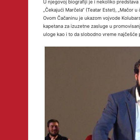
U njegovoj biografiji je i nekoliko predstava
„Čekajući Marčela“ (Teatar Estet), „Mačor u
Ovom Čačaninu je ukazom vojvode Kolubars
kapetana za izuzetne zasluge u promovisanju
uloge kao i to da slobodno vreme najčešće 