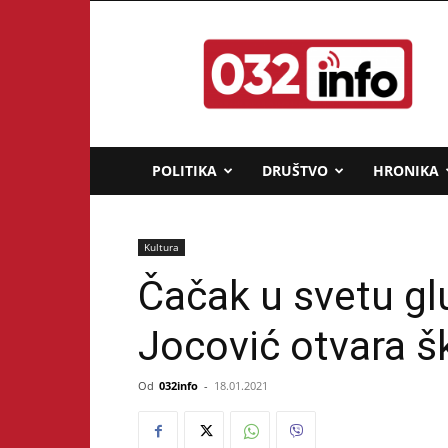
032info.rs
POLITIKA
DRUŠTVO
HRONIKA
Kultura
Čačak u svetu gl
Jocović otvara š
Od
032info
-
18.01.2021