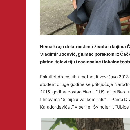
Nema kraja delatnostima života u kojima Č
Vladimir Jocović, glumac poreklom iz Čačka
platno, televiziju i nacionalne i lokalne teat
Fakultet dramskih umetnosti završava 2013. 
student druge godine se priključuje Narodno
2015. godine postao član UDUS-a i otišao u 
filmovima “Srbija u velikom ratu“ i “Panta Dr
Karađorđevića ,TV serije “Švindleri“, “Ubice