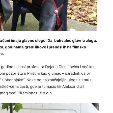
ačani imaju glavnu ulogu! Da, bukvalno glavnu ulogu.
, godinama gradi likove i prenosi ih na filmsko
re.
godine u klasi profesora Dejana Cicmilovića i već kao
m pozorištu u Prištini kao glumac – saradnik da bi
“slobodnjake”. Neke od najznačajnijih uloga su mu u
aškić-cena časti, gde je tumačio lik Aleksandra I
 mog oca”, “Kamiondzije d.o.o.