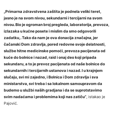
„Primarna zdravstvena zaštita je podnela veliki teret,
jasno je na svom nivou, sekundarni i tercijarni na svom
nivou. Bio je ogroman broj pregleda, laboratorija, prevoza,
izlazaka u kućne posete i mislim da smo odgovorili
zadatku,. Tako da nam je ova donacija značajna, jer
čačanski Dom zdravlja, pored redovne svoje delatnosti,
službe hitne medicinske pomoći, prevoza pacijenata od
kuće do bolnice i nazad, raid i onaj deo koji pripada
sekundaru, a to je prevoz pacijenata od naše bolnice do
sekundarnih i tercijarnih ustanova i nazad. I u krajnjem
slučaju, svi mi zajedno, i Bolnica i Dom zdravlja i sva
ministarstva, svi treba i sa lokalnom samoupravom da
budemo u službi naših gradjana i da se suprotstavimo
svim nadaćama i problemima koji nas zatiču”
, istakao je
Pajović.