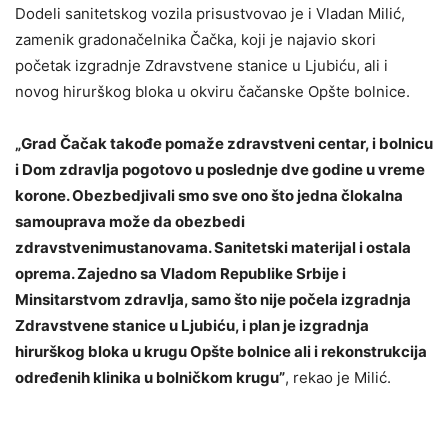
Dodeli sanitetskog vozila prisustvovao je i Vladan Milić,
zamenik gradonačelnika Čačka, koji je najavio skori
početak izgradnje Zdravstvene stanice u Ljubiću, ali i
novog hirurškog bloka u okviru čačanske Opšte bolnice.
„Grad Čačak takođe pomaže zdravstveni centar, i bolnicu
i Dom zdravlja pogotovo u poslednje dve godine u vreme
korone. Obezbedjivali smo sve ono što jedna člokalna
samouprava može da obezbedi
zdravstvenimustanovama. Sanitetski materijal i ostala
oprema. Zajedno sa Vladom Republike Srbije i
Minsitarstvom zdravlja, samo što nije počela izgradnja
Zdravstvene stanice u Ljubiću, i plan je izgradnja
hirurškog bloka u krugu Opšte bolnice ali i rekonstrukcija
određenih klinika u bolničkom krugu”
, rekao je Milić.