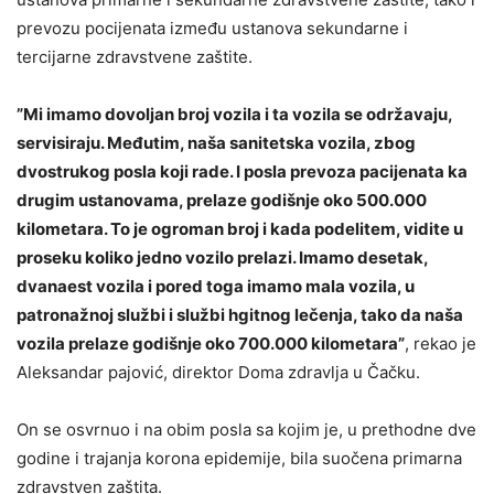
prevozu pocijenata između ustanova sekundarne i
tercijarne zdravstvene zaštite.
”Mi imamo dovoljan broj vozila i ta vozila se održavaju,
servisiraju. Međutim, naša sanitetska vozila, zbog
dvostrukog posla koji rade. I posla prevoza pacijenata ka
drugim ustanovama, prelaze godišnje oko 500.000
kilometara. To je ogroman broj i kada podelitem, vidite u
proseku koliko jedno vozilo prelazi. Imamo desetak,
dvanaest vozila i pored toga imamo mala vozila, u
patronažnoj službi i službi hgitnog lečenja, tako da naša
vozila prelaze godišnje oko 700.000 kilometara”
, rekao je
Aleksandar pajović, direktor Doma zdravlja u Čačku.
On se osvrnuo i na obim posla sa kojim je, u prethodne dve
godine i trajanja korona epidemije, bila suočena primarna
zdravstven zaštita.