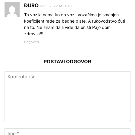
ĐURO
27.05.2022 At 14:48
Ta vozila nema ko da vozi, vozačima je smanjen
koeficijent rade za bedne plate. A rukovodstvo ćuti
na to. Ne znam da li vide da uništi Pajo dom
zdravlja!!!!
Odgovori
POSTAVI ODGOVOR