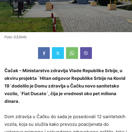
Foto: 032info
Čačak – Ministarstvo zdravlja Vlade Republike Srbije, u
okviru projekta `Hitan odgovor Republike Srbije na Kovid
19`dodelilo je Domu zdravlja u Čačku novo sanitetsko
vozilo, `Fiat Ducato`, čija je vrednost oko pet miliona
dinara.
Dom zdravlja u Čačku do sada je posedovali 12 sanitetskih
vozila, koja su služila kako prevozu poacijenata do
ustanova primarne i sekundarne zdravstvene zaštite, tako i