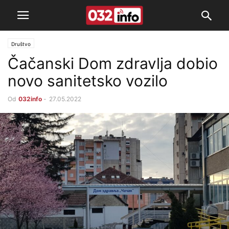
Društvo
Čačanski Dom zdravlja dobio
novo sanitetsko vozilo
Od
032info
-
27.05.2022