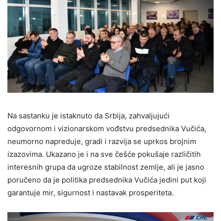
Na sastanku je istaknuto da Srbija, zahvaljujući
odgovornom i vizionarskom vođstvu predsednika Vučića,
neumorno napreduje, gradi i razvija se uprkos brojnim
izazovima. Ukazano je i na sve češće pokušaje različitih
interesnih grupa da ugroze stabilnost zemlje, ali je jasno
poručeno da je politika predsednika Vučića jedini put koji
garantuje mir, sigurnost i nastavak prosperiteta.