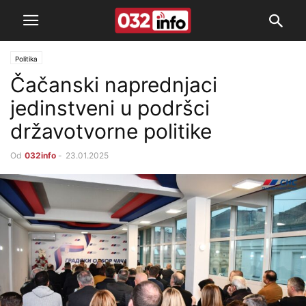
Politika
Čačanski naprednjaci
jedinstveni u podršci
državotvorne politike
Od
032info
-
23.01.2025