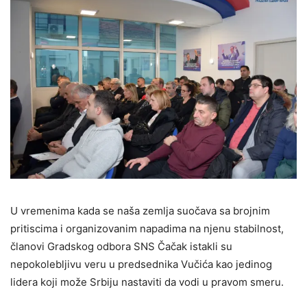
U vremenima kada se naša zemlja suočava sa brojnim
pritiscima i organizovanim napadima na njenu stabilnost,
članovi Gradskog odbora SNS Čačak istakli su
nepokolebljivu veru u predsednika Vučića kao jedinog
lidera koji može Srbiju nastaviti da vodi u pravom smeru.