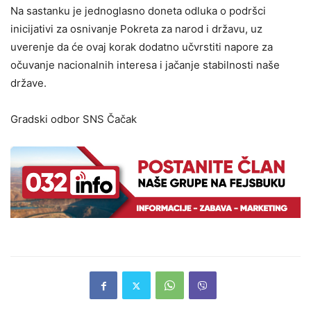
Na sastanku je jednoglasno doneta odluka o podršci
inicijativi za osnivanje Pokreta za narod i državu, uz
uverenje da će ovaj korak dodatno učvrstiti napore za
očuvanje nacionalnih interesa i jačanje stabilnosti naše
države.
Gradski odbor SNS Čačak