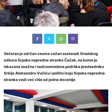
Večeras je održan veoma važan sastanak Gradskog
odbora Srpske napredne stranke Čačak, na kome je
iskazana snažna i nedvosmislena podrška predsedniku
Srbije Aleksandru Vučiću i politici koju Srpska napredna
stranka vodi već više od jedne decenije
.