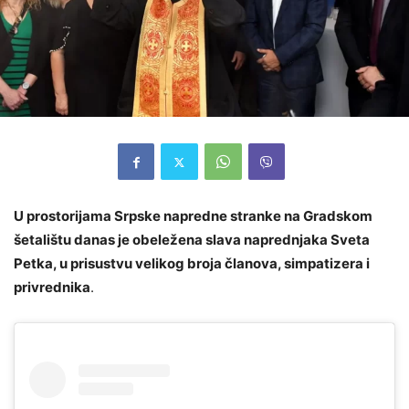
U prostorijama Srpske napredne stranke na Gradskom
šetalištu danas je obeležena slava naprednjaka Sveta
Petka, u prisustvu velikog broja članova, simpatizera i
privrednika
.