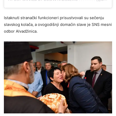
Istaknuti stranački funkcioneri prisustvovali su sečenju
slavskog kolača, a ovogodišnji domaćin slave je SNS mesni
odbor Alvadžinica.