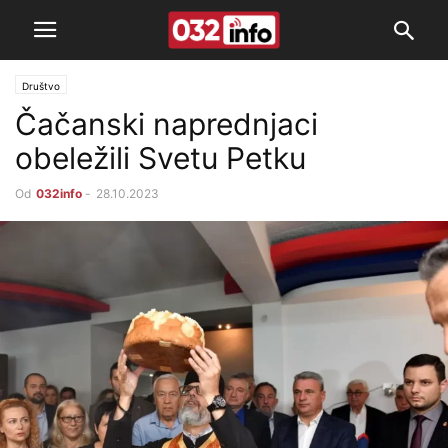
Društvo
Čačanski naprednjaci
obeležili Svetu Petku
Od
032info
-
28.10.2023