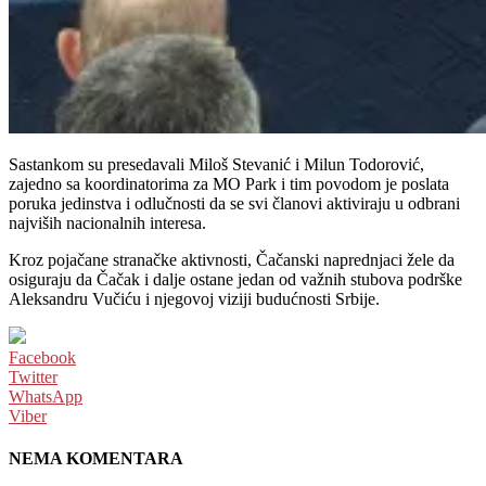
Sastankom su presedavali Miloš Stevanić i Milun Todorović,
zajedno sa koordinatorima za MO Park i tim povodom je poslata
poruka jedinstva i odlučnosti da se svi članovi aktiviraju u odbrani
najviših nacionalnih interesa.
Kroz pojačane stranačke aktivnosti, Čačanski naprednjaci žele da
osiguraju da Čačak i dalje ostane jedan od važnih stubova podrške
Aleksandru Vučiću i njegovoj viziji budućnosti Srbije.
Facebook
Twitter
WhatsApp
Viber
NEMA KOMENTARA