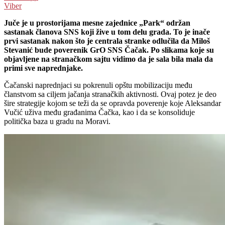
Viber
Juče je u prostorijama mesne zajednice „Park“ održan
sastanak članova SNS koji žive u tom delu grada. To je inače
prvi sastanak nakon što je centrala stranke odlučila da Miloš
Stevanić bude poverenik GrO SNS Čačak. Po slikama koje su
objavljene na stranačkom sajtu vidimo da je sala bila mala da
primi sve naprednjake.
Čačanski naprednjaci su pokrenuli opštu mobilizaciju među
članstvom sa ciljem jačanja stranačkih aktivnosti. Ovaj potez je deo
šire strategije kojom se teži da se opravda poverenje koje Aleksandar
Vučić uživa među građanima Čačka, kao i da se konsoliduje
politička baza u gradu na Moravi.