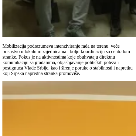
Mobilizacija podrazumeva intenziviranje rada na terenu, veće
prisustvo u lokalnim zajednicama i bolju koordinaciju sa centralom
stranke. Fokus je na aktivnostima koje obuhvataju direktnu
komunikaciju sa građanima, objašnjavanje političkih poteza i
postignuća Vlade Srbije, kao i širenje poruke o stabilnosti i napretku
koji Srpska napredna stranka promoviše.