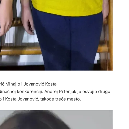
rić Mihajlo i Jovanović Kosta.
dinačnoj konkurenciji. Andrej Prtenjak je osvojio drugo
 i Kosta Jovanović, takođe treće mesto.