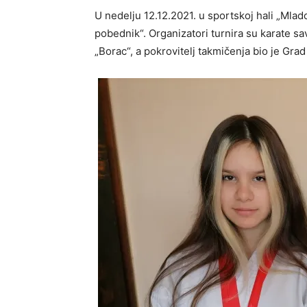
U nedelju 12.12.2021. u sportskoj hali „Mlado
pobednik“. Organizatori turnira su karate sa
„Borac“, a pokrovitelj takmičenja bio je G