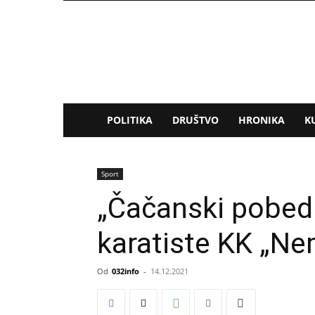
032info.rs
POLITIKA
DRUŠTVO
HRONIKA
K
Sport
„Čačanski pobedn
karatiste KK „Ne
Od
032info
-
14.12.2021