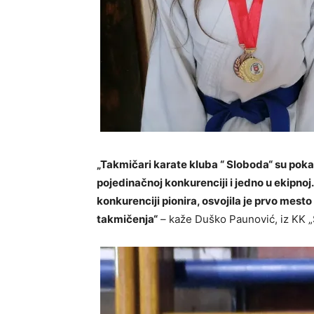
„Takmičari karate kluba “ Sloboda“ su pokaza
pojedinačnoj konkurenciji i jedno u ekipno
konkurenciji pionira, osvojila je prvo mest
takmičenja“
– kaže Duško Paunović, iz KK 