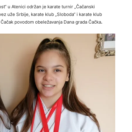
st“ u Atenici održan je karate turnir „Čačanski
vez uže Srbije, karate klub „Sloboda“ i karate klub
rad Čačak povodom obeležavanja Dana grada Čačka
.