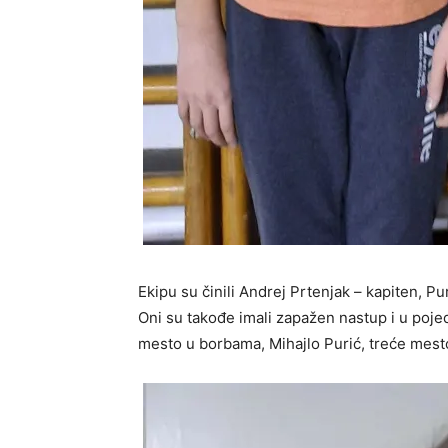
Ekipu su činili Andrej Prtenjak – kapiten, Pu
Oni su takođe imali zapažen nastup i u poje
mesto u borbama, Mihajlo Purić, treće mesto