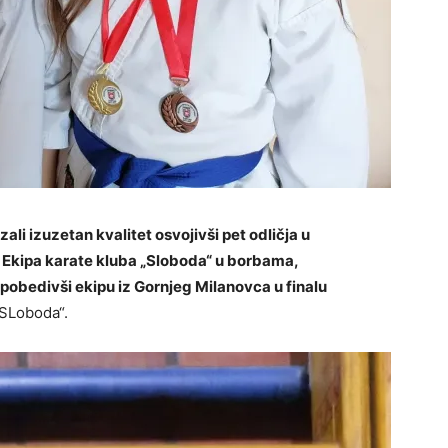
li izuzetan kvalitet osvojivši pet odličja u
j. Ekipa karate kluba „Sloboda“ u borbama,
o pobedivši ekipu iz Gornjeg Milanovca u finalu
„SLoboda“.