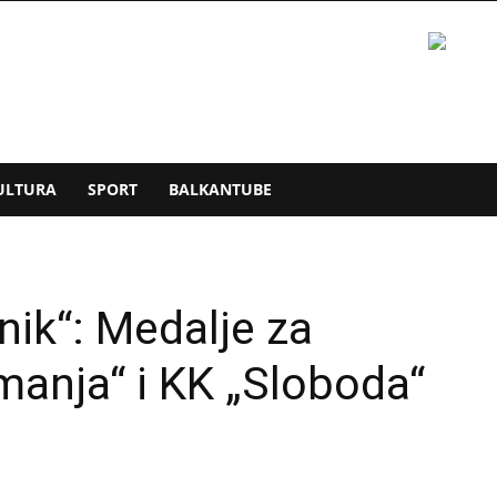
ULTURA
SPORT
BALKANTUBE
ik“: Medalje za
manja“ i KK „Sloboda“