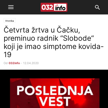
Hronika
Četvrta žrtva u Čačku,
preminuo radnik “Slobode“
koji je imao simptome kovida-
19
Od
032info
-
12.04.2020