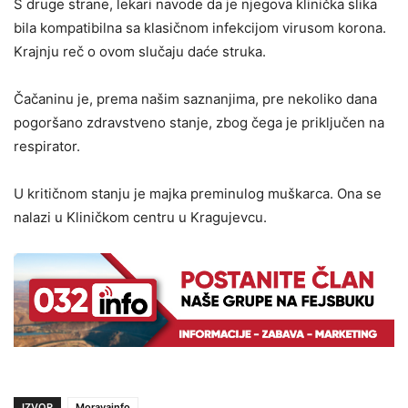
S druge strane, lekari navode da je njegova klinička slika
bila kompatibilna sa klasičnom infekcijom virusom korona.
Krajnju reč o ovom slučaju daće struka.
Čačaninu je, prema našim saznanjima, pre nekoliko dana
pogoršano zdravstveno stanje, zbog čega je priključen na
respirator.
U kritičnom stanju je majka preminulog muškarca. Ona se
nalazi u Kliničkom centru u Kragujevcu.
IZVOR
Moravainfo