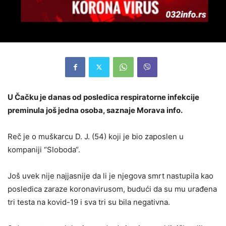
U Čačku je danas od posledica respiratorne infekcije
preminula još jedna osoba, saznaje Morava info.
Reč je o muškarcu D. J. (54) koji je bio zaposlen u
kompaniji “Sloboda“.
Još uvek nije najjasnije da li je njegova smrt nastupila kao
posledica zaraze koronavirusom, budući da su mu urađena
tri testa na kovid-19 i sva tri su bila negativna.