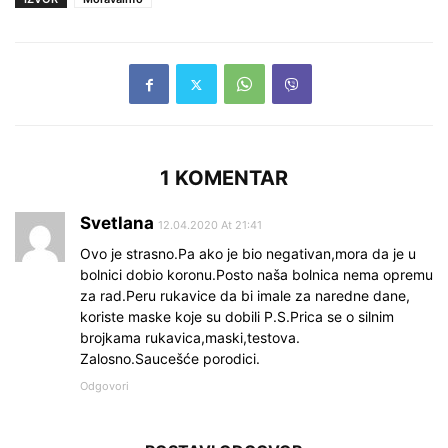
1 KOMENTAR
Svetlana
12.04.2020 At 21:41
Ovo je strasno.Pa ako je bio negativan,mora da je u
bolnici dobio koronu.Posto naša bolnica nema opremu
za rad.Peru rukavice da bi imale za naredne dane,
koriste maske koje su dobili P.S.Prica se o silnim
brojkama rukavica,maski,testova.
Zalosno.Saucešće porodici.
Odgovori