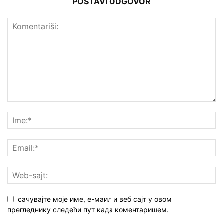
POSTAVI ODGOVOR
сачувајте моје име, е-маил и веб сајт у овом
прегледнику следећи пут када коментаришем.