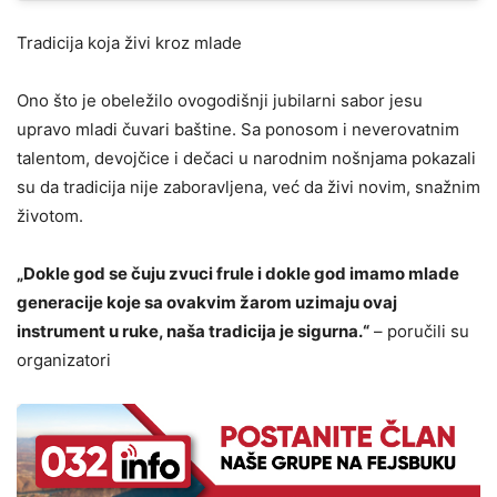
Tradicija koja živi kroz mlade
​Ono što je obeležilo ovogodišnji jubilarni sabor jesu
upravo mladi čuvari baštine. Sa ponosom i neverovatnim
talentom, devojčice i dečaci u narodnim nošnjama pokazali
su da tradicija nije zaboravljena, već da živi novim, snažnim
životom.
„Dokle god se čuju zvuci frule i dokle god imamo mlade
generacije koje sa ovakvim žarom uzimaju ovaj
instrument u ruke, naša tradicija je sigurna.“
– poručili su
organizatori