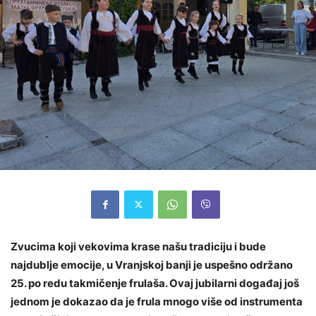
Zvucima koji vekovima krase našu tradiciju i bude
najdublje emocije, u Vranjskoj banji je uspešno održano
25. po redu takmičenje frulaša. Ovaj jubilarni događaj još
jednom je dokazao da je frula mnogo više od instrumenta