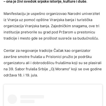
– ona je živi svedok srpske istorije, kulture i duše
.
​Manifestaciju je uspešno organizovao Narodni univerzitet
iz Vranja uz pomoć opštine Vranjska banja i turistička
organizacija Vranjska banja. Zajedničkim snagama, ove tri
institucije pretvorile su grad pod Pržarom u prestonicu
tradicije i mesto gde se prošlost susreće sa budućnošću.
Centar za negovanje tradicije Čačak kao organizator
završne smotre frulaša u Prislonici pružio je podršku
organizatoru ali i dobrodošlicu frulašima koji su se plasirali
na 39. Sabor frulaša Srbije ,,Oj Moramo“ koji se ove godine
održava 18. i 19. jula.