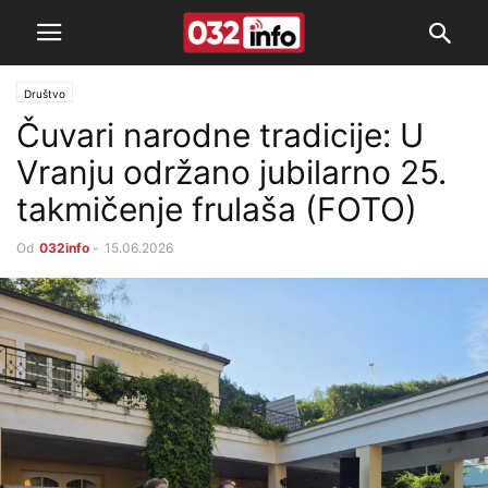
Društvo
Čuvari narodne tradicije: U
Vranju održano jubilarno 25.
takmičenje frulaša (FOTO)
Od
032info
-
15.06.2026