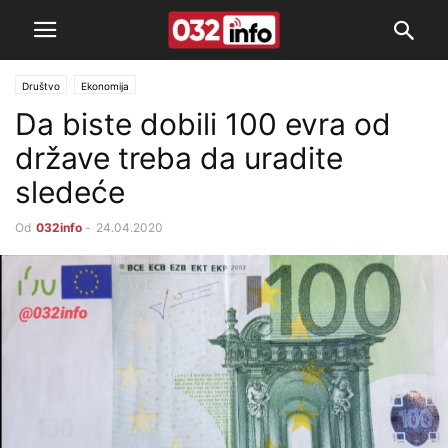
Društvo
Ekonomija
Da biste dobili 100 evra od
države treba da uradite
sledeće
Od
032info
-
24.04.2020