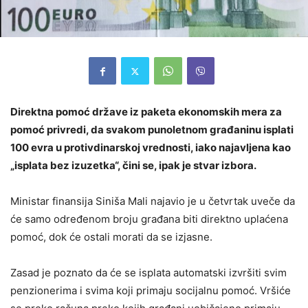
Direktna pomoć države iz paketa ekonomskih mera za
pomoć privredi, da svakom punoletnom građaninu isplati
100 evra u protivdinarskoj vrednosti, iako najavljena kao
„isplata bez izuzetka“, čini se, ipak je stvar izbora.
Ministar finansija Siniša Mali najavio je u četvrtak uveče da
će samo određenom broju građana biti direktno uplaćena
pomoć, dok će ostali morati da se izjasne.
Zasad je poznato da će se isplata automatski izvršiti svim
penzionerima i svima koji primaju socijalnu pomoć. Vršiće