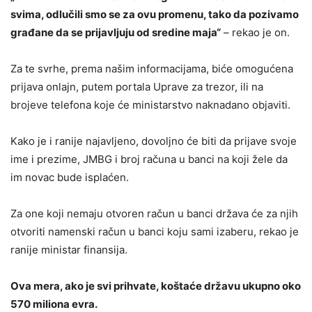
svima, odlučili smo se za ovu promenu, tako da pozivamo
građane da se prijavljuju od sredine maja“
– rekao je on.
Za te svrhe, prema našim informacijama, biće omogućena
prijava onlajn, putem portala Uprave za trezor, ili na
brojeve telefona koje će ministarstvo naknadano objaviti.
Kako je i ranije najavljeno, dovoljno će biti da prijave svoje
ime i prezime, JMBG i broj računa u banci na koji žele da
im novac bude isplaćen.
Za one koji nemaju otvoren račun u banci država će za njih
otvoriti namenski račun u banci koju sami izaberu, rekao je
ranije ministar finansija.
Ova mera, ako je svi prihvate, koštaće državu ukupno oko
570 miliona evra.