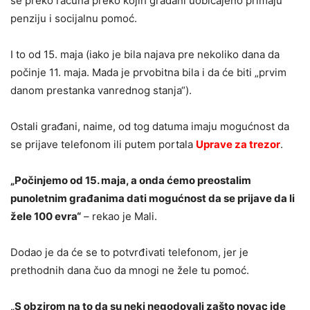
se preko računa preko kojih građani uobičajeno primaju
penziju i socijalnu pomoć.
I to od 15. maja (iako je bila najava pre nekoliko dana da
počinje 11. maja. Mada je prvobitna bila i da će biti „prvim
danom prestanka vanrednog stanja“).
Ostali građani, naime, od tog datuma imaju mogućnost da
se prijave telefonom ili putem portala
Uprave za trezor
.
„Počinjemo od 15. maja, a onda ćemo preostalim
punoletnim građanima dati mogućnost da se prijave da li
žele 100 evra“
– rekao je Mali.
Dodao je da će se to potvrđivati telefonom, jer je
prethodnih dana čuo da mnogi ne žele tu pomoć.
„S obzirom na to da su neki negodovali zašto novac ide