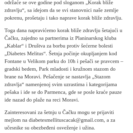
održaće se ove godine pod sloganom „Korak bliže
zdravlju“, sa idejom da se svi stanovnici naše zemlje
pokrenu, prošetaju i tako naprave korak bliže zdravlju.
Toga dana napravićemo korak bliže zdravlju šetajući u
Čačku, zajedno sa partnerima iz Planinarskog kluba
„Kablar“ i Društva za borbu protiv šećerne bolesti
„Diabetes Melitus“. Šetnja počinje okupljanjem kod
Fontane u Velikom parku do 10h i pešači se pravcem –
gradski bedem, Park mladosti i kružnom stazom do
brane na Moravi. Pešačenje se nastavlja „Stazom
zdravlja“ namenjenoj svim uzrastima i kategorijama
pešaka i ide se do Parmenca, gde se posle kraće pauze
ide nazad do plaže na reci Moravi.
Zainteresovani za šetnju u Čačku mogu se prijaviti
mejlom na diabetesmellituscacak@gmail.com, a za
učesnike su obezbeđeni osveženje i užina.