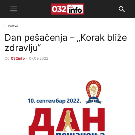
Društvo
Dan pešačenja – „Korak bliže
zdravlju“
Od
032info
-
07.09.2022