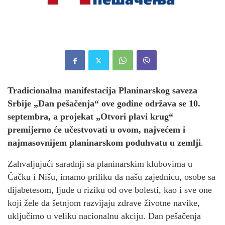
Tradicionalna manifestacija Planinarskog saveza
Srbije „Dan pešačenja“ ove godine održava se 10.
septembra, a projekat „Otvori plavi krug“
premijerno će učestvovati u ovom, najvećem i
najmasovnijem planinarskom poduhvatu u zemlji
.
Zahvaljujući saradnji sa planinarskim klubovima u
Čačku i Nišu, imamo priliku da našu zajednicu, osobe sa
dijabetesom, ljude u riziku od ove bolesti, kao i sve one
koji žele da šetnjom razvijaju zdrave životne navike,
uključimo u veliku nacionalnu akciju. Dan pešačenja