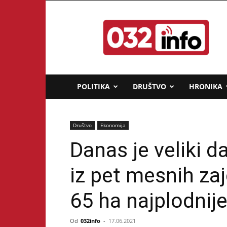
032info.rs
POLITIKA
DRUŠTVO
HRONIKA
Društvo
Ekonomija
Danas je veliki d
iz pet mesnih za
65 ha najplodnij
Od
032info
-
17.06.2021