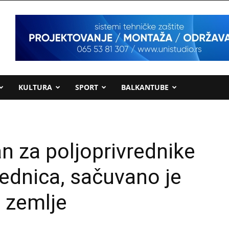
KULTURA
SPORT
BALKANTUBE
an za poljoprivrednike
jednica, sačuvano je
e zemlje