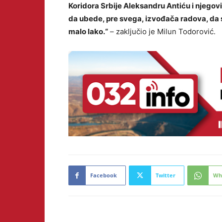
Koridora Srbije Aleksandru Antiću i njegov
da ubede, pre svega, izvođača radova, da se
malo lako.“
– zaključio je Milun Todorović.
Facebook
Twitter
Wh