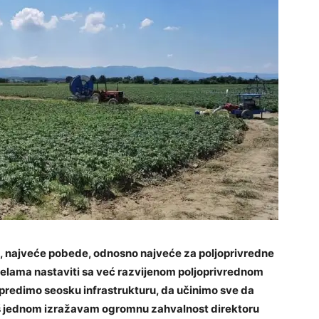
, najveće pobede, odnosno najveće za poljoprivredne
elama nastaviti sa već razvijenom poljoprivrednom
predimo seosku infrastrukturu, da učinimo sve da
 jednom izražavam ogromnu zahvalnost direktoru