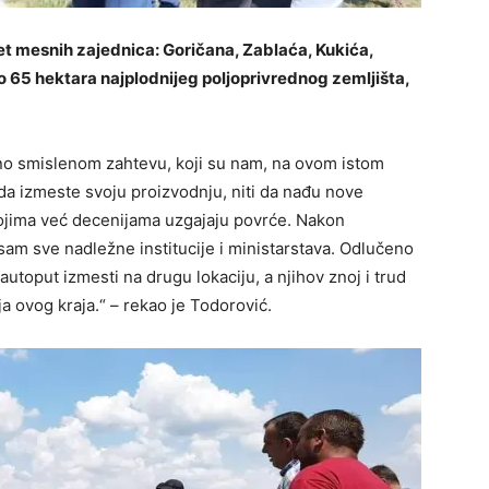
pet mesnih zajednica: Goričana, Zablaća, Kukića,
o 65 hektara najplodnijeg poljoprivrednog zemljišta,
no smislenom zahtevu, koji su nam, na ovom istom
da izmeste svoju proizvodnju, niti da nađu nove
ojima već decenijama uzgajaju povrće. Nakon
sam sve nadležne institucije i ministarstava. Odlučeno
autoput izmesti na drugu lokaciju, a njihov znoj i trud
a ovog kraja.“ – rekao je Todorović.