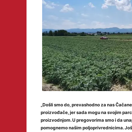
„Došli smo do, prevashodno za nas Čačane
proizvođače, jer sada mogu na svojim parc
proizvodnjom. U pregovorima smo i da una
pomognemo našim poljoprivrednicima. Još