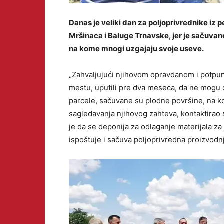
Danas je veliki dan za poljoprivrednike iz 
Mršinaca i Baluge Trnavske, jer je sačuvan
na kome mnogi uzgajaju svoje useve.
„Zahvaljujući njihovom opravdanom i potpu
mestu, uputili pre dva meseca, da ne mogu 
parcele, sačuvane su plodne površine, na k
sagledavanja njihovog zahteva, kontaktirao 
je da se deponija za odlaganje materijala za 
ispoštuje i sačuva poljoprivredna proizvodnj