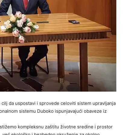
 cilj da uspostavi i sprovede celoviti sistem upravljanja
onalnom sistemu Duboko ispunjavajući obaveze iz
stižemo kompleksnu zaštitu životne sredine i prostor
e, već ekološko i bezbedno okruženje za okolno