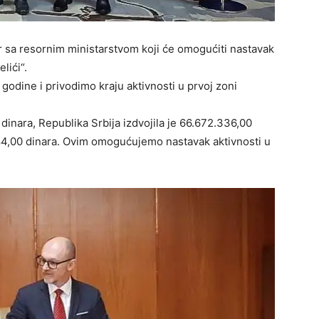
 sa resornim ministarstvom koji će omogućiti nastavak
lići“.
odine i privodimo kraju aktivnosti u prvoj zoni
inara, Republika Srbija izdvojila je 66.672.336,00
084,00 dinara. Ovim omogućujemo nastavak aktivnosti u