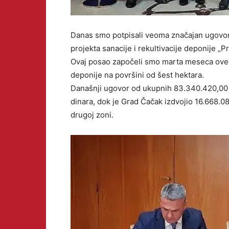
Danas smo potpisali veoma značajan ugovor
projekta sanacije i rekultivacije deponije „Pre
Ovaj posao započeli smo marta meseca ove g
deponije na površini od šest hektara.
Današnji ugovor od ukupnih 83.340.420,00 d
dinara, dok je Grad Čačak izdvojio 16.668.
drugoj zoni.