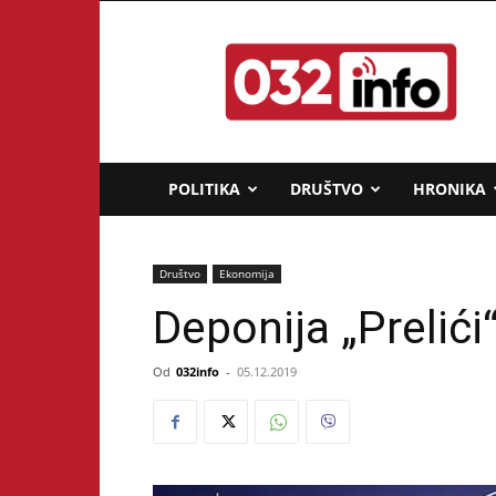
032info.rs
POLITIKA
DRUŠTVO
HRONIKA
Društvo
Ekonomija
Deponija „Prelići
Od
032info
-
05.12.2019