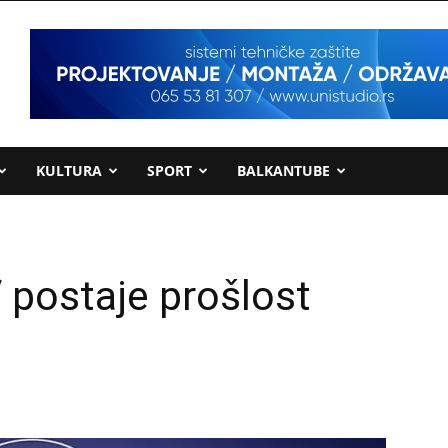
KULTURA
SPORT
BALKANTUBE
“ postaje prošlost