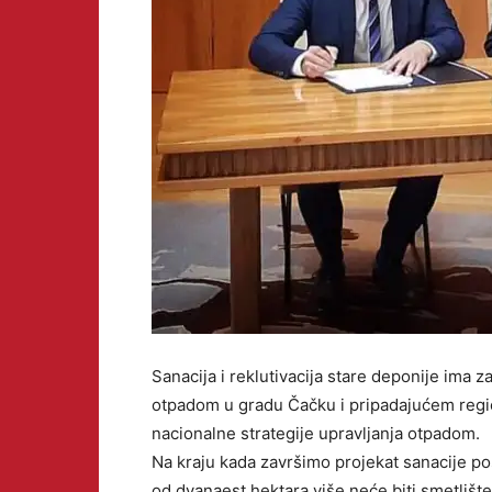
Sanacija i reklutivacija stare deponije ima za
otpadom u gradu Čačku i pripadajućem regi
nacionalne strategije upravljanja otpadom.
Na kraju kada završimo projekat sanacije po
od dvanaest hektara više neće biti smetlišt