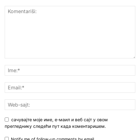
сачувајте моје име, е-маил и веб сајт у овом
прегледнику следећи пут када коментаришем.
Notify me of follow-up comments by email.