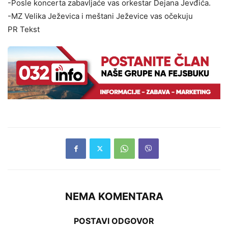
-Posle koncerta zabavljaće vas orkestar Dejana Jevđića.
-MZ Velika Ježevica i meštani Ježevice vas očekuju
PR Tekst
NEMA KOMENTARA
POSTAVI ODGOVOR