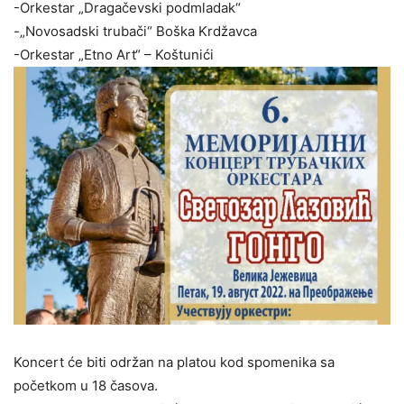
-Orkestar „Dragačevski podmladak“
-„Novosadski trubači“ Boška Krdžavca
-Orkestar „Etno Art“ – Koštunići
Koncert će biti održan na platou kod spomenika sa
početkom u 18 časova.