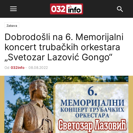
Zabava
Dobrodošli na 6. Memorijalni
koncert trubačkih orkestara
„Svetozar Lazović Gongo“
Od
032info
-
08.08.2022