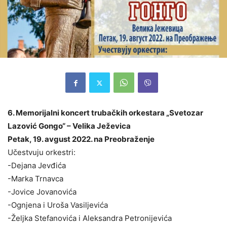
6. Memorijalni koncert trubačkih orkestara „Svetozar
Lazović Gongo“ – Velika Ježevica
Petak, 19. avgust 2022. na Preobraženje
Učestvuju orkestri:
-Dejana Jevđića
-Marka Trnavca
-Jovice Jovanovića
-Ognjena i Uroša Vasiljevića
-Željka Stefanovića i Aleksandra Petronijevića