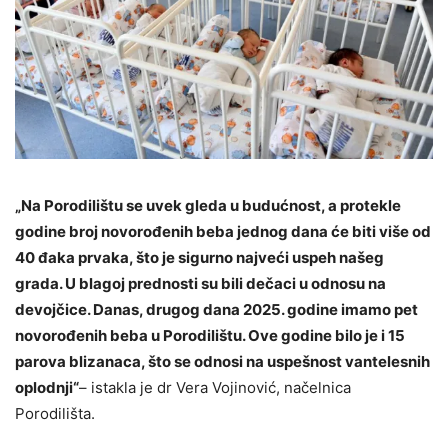
„Na Porodilištu se uvek gleda u budućnost, a protekle
godine broj novorođenih beba jednog dana će biti više od
40 đaka prvaka, što je sigurno najveći uspeh našeg
grada. U blagoj prednosti su bili dečaci u odnosu na
devojčice. Danas, drugog dana 2025. godine imamo pet
novorođenih beba u Porodilištu. Ove godine bilo je i 15
parova blizanaca, što se odnosi na uspešnost vantelesnih
oplodnji“
– istakla je dr Vera Vojinović, načelnica
Porodilišta.