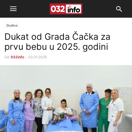
Društvo
Dukat od Grada Čačka za
prvu bebu u 2025. godini
Od
032info
-
02.01.2025