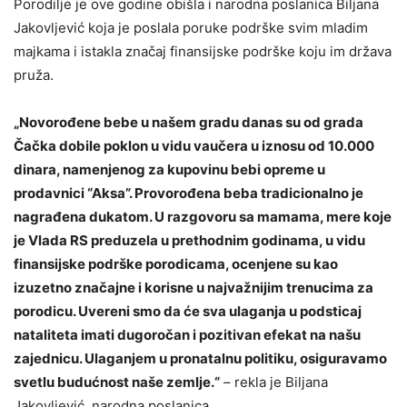
Porodilje je ove godine obišla i narodna poslanica Biljana
Jakovljević koja je poslala poruke podrške svim mladim
majkama i istakla značaj finansijske podrške koju im država
pruža.
„Novorođene bebe u našem gradu danas su od grada
Čačka dobile poklon u vidu vaučera u iznosu od 10.000
dinara, namenjenog za kupovinu bebi opreme u
prodavnici “Aksa”. Provorođena beba tradicionalno je
nagrađena dukatom. U razgovoru sa mamama, mere koje
je Vlada RS preduzela u prethodnim godinama, u vidu
finansijske podrške porodicama, ocenjene su kao
izuzetno značajne i korisne u najvažnijim trenucima za
porodicu. Uvereni smo da će sva ulaganja u podsticaj
nataliteta imati dugoročan i pozitivan efekat na našu
zajednicu. Ulaganjem u pronatalnu politiku, osiguravamo
svetlu budućnost naše zemlje.“
– rekla je Biljana
Jakovljević, narodna poslanica.