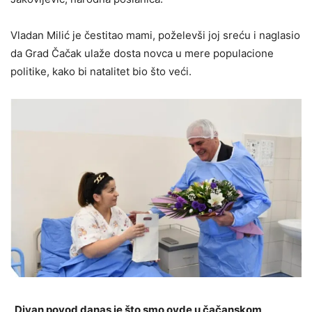
Vladan Milić je čestitao mami, poželevši joj sreću i naglasio
da Grad Čačak ulaže dosta novca u mere populacione
politike, kako bi natalitet bio što veći.
„Divan povod danas je što smo ovde u čačanskom