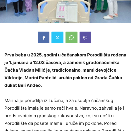
Prva beba u 2025. godini u čačanskom Porodilištu rođena
je 1. januara u 12.03 časova, a zamenik gradonačelnika
Čačka Vladan Milić je, tradicionalno, mami devojčice
Viktorije, Marini Pantelić, uručio poklon od Grada Čačka
dukat Beli Anđeo.
Marina je porodilja iz Lučana, a za osoblje čačanskog
Porodilišta imala je samo reči hvale. Naravno, zahvalila je i
predstavnicima gradskog rukovodstva, koji su došli u
Porodilište da posete mame i uruče im poklone. Pored
dukata, za pet porodilja koje se danas nalaze u Porodilištu,