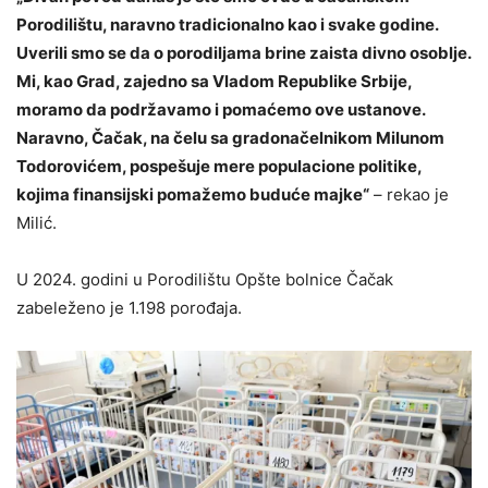
Porodilištu, naravno tradicionalno kao i svake godine.
Uverili smo se da o porodiljama brine zaista divno osoblje.
Mi, kao Grad, zajedno sa Vladom Republike Srbije,
moramo da podržavamo i pomaćemo ove ustanove.
Naravno, Čačak, na čelu sa gradonačelnikom Milunom
Todorovićem, pospešuje mere populacione politike,
kojima finansijski pomažemo buduće majke“
– rekao je
Milić.
U 2024. godini u Porodilištu Opšte bolnice Čačak
zabeleženo je 1.198 porođaja.