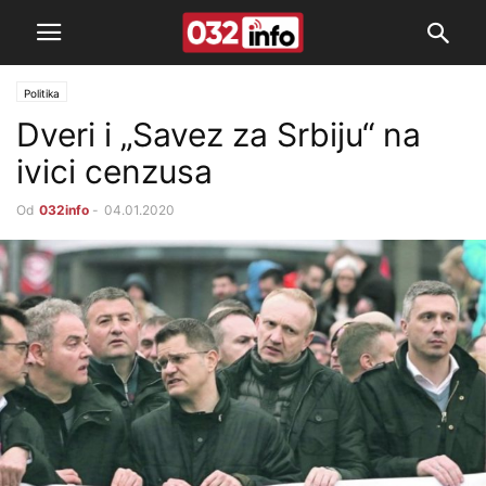
Politika
Dveri i „Savez za Srbiju“ na
ivici cenzusa
Od
032info
-
04.01.2020