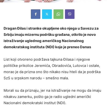
Dragan Đilas i stranke okupljene oko njega u Savezu za
Srbiju imaju mizernu podršku građana, otkrilo je novo
istraživanje uglednog američkog Nacionalnog
demokratskog instituta (NDI) koje je preneo Danas
List koji otvoreno podržava tajkuna Đilasa i njegove
političke prikolice Jeremića, Obradovića, Lutovca i ostale,
morao je da prizna ono što nikako nisu hteli da je podrška
SzS u srpskom narodu – smešno mala.
Morali su da priznaju, jer na istraživanje ne mogu da imaju
nikakvu zamerku, pošto ga je radio ugledni američki
Nacionalni demokratski institut (NDI).