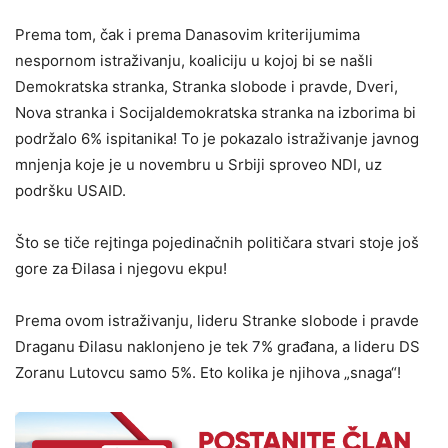
Prema tom, čak i prema Danasovim kriterijumima
nespornom istraživanju, koaliciju u kojoj bi se našli
Demokratska stranka, Stranka slobode i pravde, Dveri,
Nova stranka i Socijaldemokratska stranka na izborima bi
podržalo 6% ispitanika! To je pokazalo istraživanje javnog
mnjenja koje je u novembru u Srbiji sproveo NDI, uz
podršku USAID.
Što se tiče rejtinga pojedinačnih političara stvari stoje još
gore za Đilasa i njegovu ekpu!
Prema ovom istraživanju, lideru Stranke slobode i pravde
Draganu Đilasu naklonjeno je tek 7% građana, a lideru DS
Zoranu Lutovcu samo 5%. Eto kolika je njihova „snaga“!