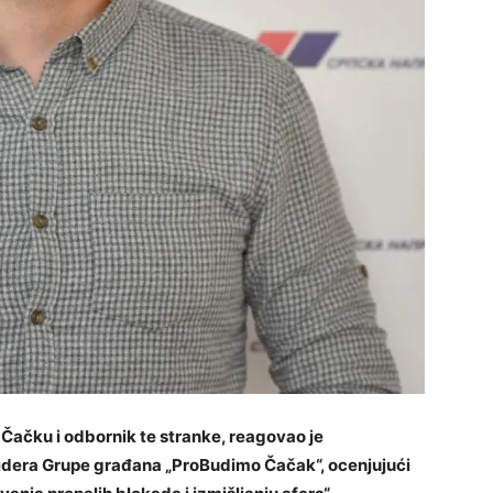
Čačku i odbornik te stranke, reagovao je
idera Grupe građana „ProBudimo Čačak“, ocenjujući