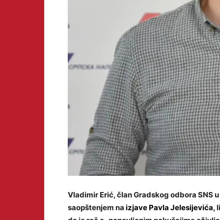
Vladimir Erić, član Gradskog odbora SNS u 
saopštenjem na
izjave Pavla
Jelesijevića
,
l