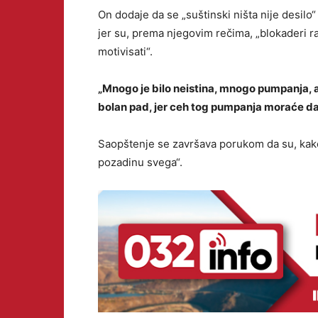
On dodaje da se „suštinski ništa nije desilo“
jer su, prema njegovim rečima, „blokaderi ra
motivisati“.
„Mnogo je bilo neistina, mnogo pumpanja, a
bolan pad, jer ceh tog pumpanja moraće da 
Saopštenje se završava porukom da su, kako
pozadinu svega“.