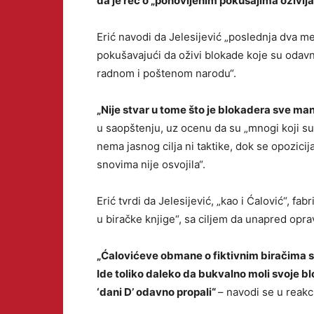
da je reč o „ponovljenim pokušajima oživljav
Erić navodi da Jelesijević „poslednja dva
pokušavajući da oživi blokade koje su odavno
radnom i poštenom narodu“.
„Nije stvar u tome što je blokadera sve man
u saopštenju, uz ocenu da su „mnogi koji su
nema jasnog cilja ni taktike, dok se opozicij
snovima nije osvojila“.
Erić tvrdi da Jelesijević, „kao i Ćalović“, f
u biračke knjige“, sa ciljem da unapred oprav
„Ćalovićeve obmane o fiktivnim biračima smo
Ide toliko daleko da bukvalno moli svoje b
‘dani D’ odavno propali“
– navodi se u reakci