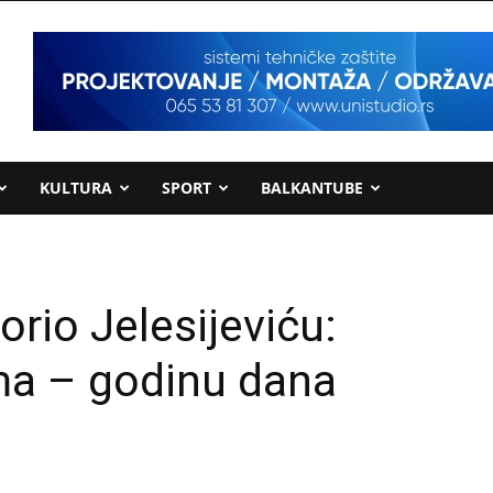
KULTURA
SPORT
BALKANTUBE
rio Jelesijeviću:
ma – godinu dana
d