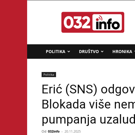
032info.rs
POLITIKA
DRUŠTVO
HRONIKA
Politika
Erić (SNS) odgovo
Blokada više ne
pumpanja uzalu
Od
032info
-
20.11.2025