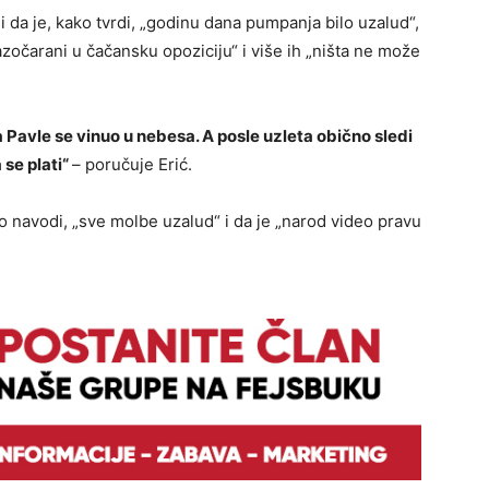
 i da je, kako tvrdi, „godinu dana pumpanja bilo uzalud“,
zočarani u čačansku opoziciju“ i više ih „ništa ne može
 Pavle se vinuo u nebesa. A posle uzleta obično sledi
se plati“
– poručuje Erić.
 navodi, „sve molbe uzalud“ i da je „narod video pravu