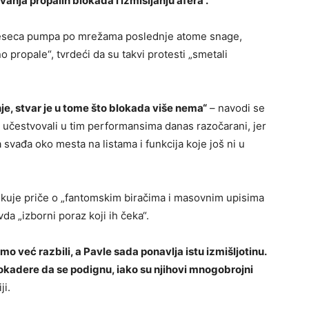
anja propalih blokada i izmišljanju afera“.
 meseca pumpa po mrežama poslednje atome snage,
 propale“, tvrdeći da su takvi protesti „smetali
je, stvar je u tome što blokada više nema“
– navodi se
 učestvovali u tim performansima danas razočarani, jer
a svađa oko mesta na listama i funkcija koje još ni u
abrikuje priče o „fantomskim biračima i masovnim upisima
da „izborni poraz koji ih čeka“.
 već razbili, a Pavle sada ponavlja istu izmišljotinu.
lokadere da se podignu, iako su njihovi mnogobrojni
ji.