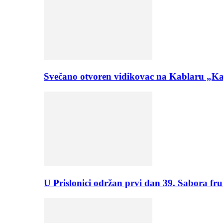
Svečano otvoren vidikovac na Kablaru „Ka
U Prislonici održan prvi dan 39. Sabora fru