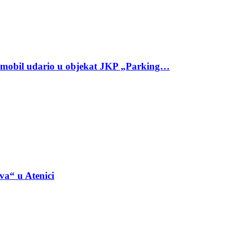
omobil udario u objekat JKP „Parking…
va“ u Atenici