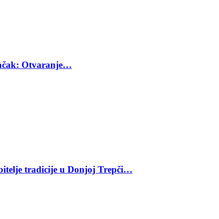
 Čačak: Otvaranje…
bitelje tradicije u Donjoj Trepči…