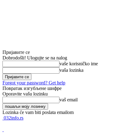
Пријавите се
Dobrodošli! Ulogujte se na nalog
vaše korisničko ime
vaša lozinka
Forgot your password? Get help
Повратак изгубљене шифре
Oporavite vašu lozinku
vaš email
Lozinka će vam biti poslata emailom
032info.rs