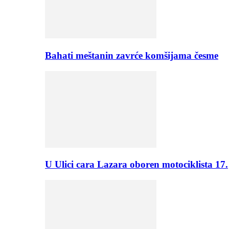
Bahati meštanin zavrće komšijama česme
U Ulici cara Lazara oboren motociklista 17.