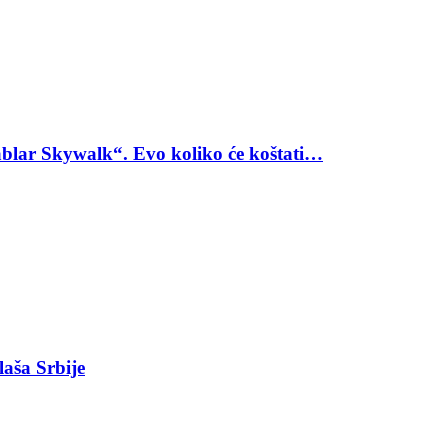
blar Skywalk“. Evo koliko će koštati…
laša Srbije