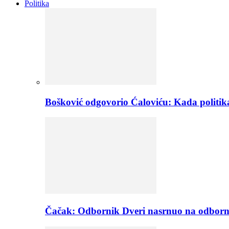
Politika
Bošković odgovorio Ćaloviću: Kada politik
Čačak: Odbornik Dveri nasrnuo na odborn