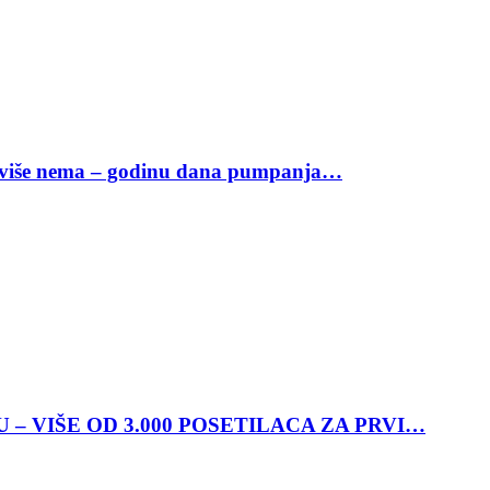
da više nema – godinu dana pumpanja…
– VIŠE OD 3.000 POSETILACA ZA PRVI…