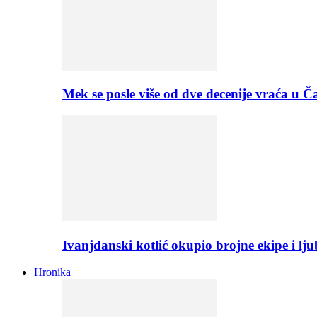
Mek se posle više od dve decenije vraća u
Ivanjdanski kotlić okupio brojne ekipe i lju
Hronika