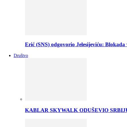
Erić (SNS) odgovorio Jelesijeviću: Bloka
Društvo
KABLAR SKYWALK ODUŠEVIO SRBIJU 