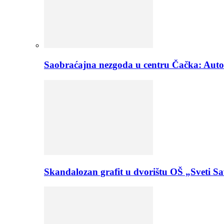
Saobraćajna nezgoda u centru Čačka: Aut
Skandalozan grafit u dvorištu OŠ „Sveti Sa