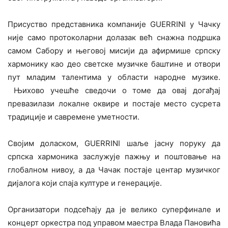
Присуство представника компаније GUERRINI у Чачку
није само протоколарни долазак већ снажна подршка
самом Сабору и његовој мисији да афирмише српску
хармонику као део светске музичке баштине и отвори
пут младим талентима у области народне музике.
Њихово учешће сведочи о томе да овај догађај
превазилази локалне оквире и постаје место сусрета
традиције и савремене уметности.
Својим доласком, GUERRINI шаље јасну поруку да
српска хармоника заслужује пажњу и поштовање на
глобалном нивоу, а да Чачак постаје центар музичког
дијалога који спаја културе и генерације.
Организатори подсећају да је велико суперфинале и
концерт оркестра под управом маестра Влада Пановића