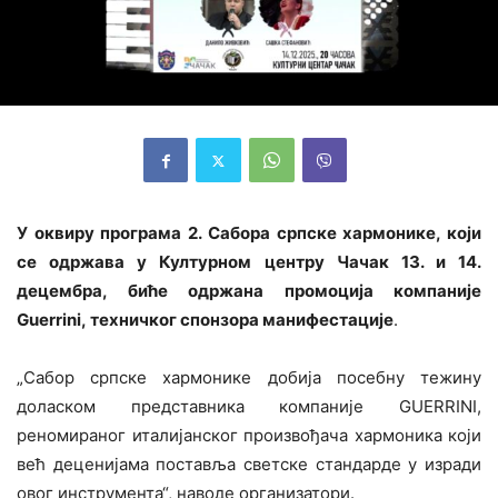
У оквиру програма 2. Сабора српске хармонике, који
се одржава у Културном центру Чачак 13. и 14.
децембра, биће одржана промоција компаније
Guerrini,
техничког спонзора манифестације
.
„Сабор српске хармонике добија посебну тежину
доласком представника компаније GUERRINI,
реномираног италијанског произвођача хармоника који
већ деценијама поставља светске стандарде у изради
овог инструмента“, наводе организатори.