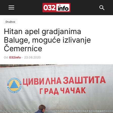
Društvo
Hitan apel gradjanima
Baluge, moguće izlivanje
Čemernice
Od
032info
-
23.06.2020