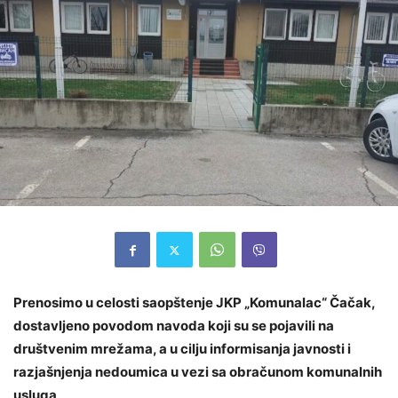
Prenosimo u celosti saopštenje JKP „Komunalac“ Čačak,
dostavljeno povodom navoda koji su se pojavili na
društvenim mrežama, a u cilju informisanja javnosti i
razjašnjenja nedoumica u vezi sa obračunom komunalnih
usluga
.