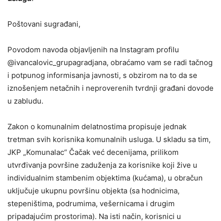
Poštovani sugrađani,
Povodom navoda objavljenih na Instagram profilu
@ivancalovic_grupagradjana, obraćamo vam se radi tačnog
i potpunog informisanja javnosti, s obzirom na to da se
iznošenjem netačnih i neproverenih tvrdnji građani dovode
u zabludu.
Zakon o komunalnim delatnostima propisuje jednak
tretman svih korisnika komunalnih usluga. U skladu sa tim,
JKP „Komunalac“ Čačak već decenijama, prilikom
utvrđivanja površine zaduženja za korisnike koji žive u
individualnim stambenim objektima (kućama), u obračun
uključuje ukupnu površinu objekta (sa hodnicima,
stepeništima, podrumima, vešernicama i drugim
pripadajućim prostorima). Na isti način, korisnici u