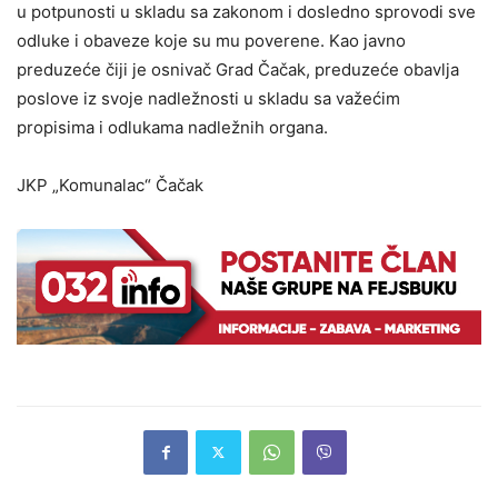
u potpunosti u skladu sa zakonom i dosledno sprovodi sve
odluke i obaveze koje su mu poverene. Kao javno
preduzeće čiji je osnivač Grad Čačak, preduzeće obavlja
poslove iz svoje nadležnosti u skladu sa važećim
propisima i odlukama nadležnih organa.
JKP „Komunalac“ Čačak