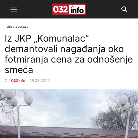
Uncategorized
Iz JKP „Komunalac“
demantovali nagađanja oko
fotmiranja cena za odnošenje
smeća
Od
032info
-
28.03.2026