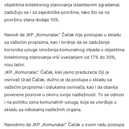
objektima kolektivnog stanovanja (stambenim zgradama)
zadužuju se i za zajedničke površine, tako što se na
površinu stana dodaje 10%.
Navodi da JKP „Komunalac“ Čačak nije postupao u skladu
sa važećim propisima, kao i tvrdnje da se zaduženje
korisnika usluge iznošenja komunalnog otpada u objektima
kolektivnog stanovanja vrši uvećanjem od 17% do 30%,
nisu tačni.
JKP „Komunalac“ Čačak, kao javno preduzeće čiji je
osnivač Grad Čačak, dužno je da postupa u skladu sa
važećim propisima i odlukama osnivača, kao i da obavlja
poverene poslove u okviru svoje nadležnosti. To se odnosi
i na politiku cena komunalnih usluga, koja se utvrđuje u
skladu sa odlukama nadležnih organa.
Navodimo da JKP „Komunalac“ Čačak u svom radu postupa