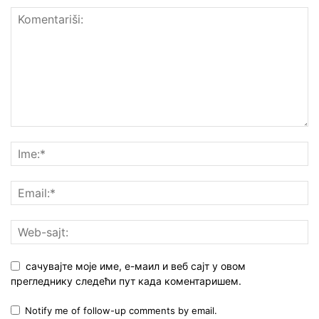
сачувајте моје име, е-маил и веб сајт у овом
прегледнику следећи пут када коментаришем.
Notify me of follow-up comments by email.