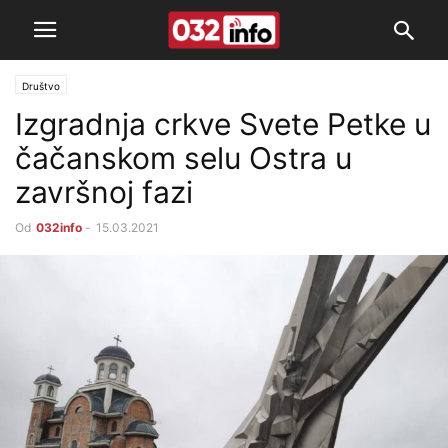
Društvo
Izgradnja crkve Svete Petke u
čačanskom selu Ostra u
završnoj fazi
Od
032info
-
15.03.2021