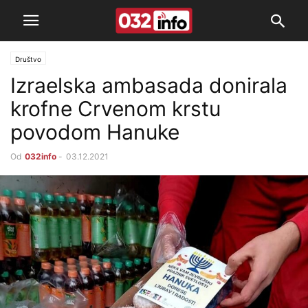
Društvo
Izraelska ambasada donirala
krofne Crvenom krstu
povodom Hanuke
Od
032info
-
03.12.2021