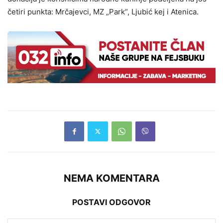
četiri punkta: Mrčajevci, MZ „Park“, Ljubić kej i Atenica.
NEMA KOMENTARA
POSTAVI ODGOVOR