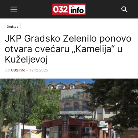
Društvo
JKP Gradsko Zelenilo ponovo
otvara cvećaru „Kamelija“ u
Kuželjevoj
Od
032info
-
12.12.2025