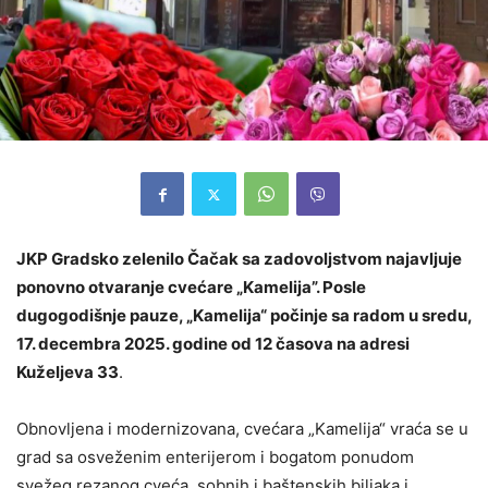
JKP Gradsko zelenilo Čačak sa zadovoljstvom najavljuje
ponovno otvaranje cvećare „Kamelija”. Posle
dugogodišnje pauze, „Kamelija“ počinje sa radom u sredu,
17. decembra 2025. godine od 12 časova na adresi
Kuželjeva 33
.
Obnovljena i modernizovana, cvećara „Kamelija“ vraća se u
grad sa osveženim enterijerom i bogatom ponudom
svežeg rezanog cveća, sobnih i baštenskih biljaka i