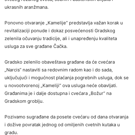
ukrasnih aranžmana.
Ponovno otvaranje „Kamelije“ predstavlja važan korak u
revitalizaciji ponude i dokaz posvećenosti Gradskog
zelenila očuvanju tradicije, ali i unapređenju kvaliteta
usluga za sve građane Čačka.
Gradsko zelenilo obaveštava građane da će cvećara
„Narcis“ nastaviti sa redovnim radom kao i do sada,
uključujući i mogućnost plaćanja pogrebnih usluga, dok se
u novootvorenoj „Kameliji“ ova usluga neće obavljati.
Građanima je i dalje dostupna i cvećara „Božur“ na
Gradskom groblju.
Pozivamo sugrađane da posete cvećaru od dana otvaranja
i dožive povratak jednog od omiljenih cvetnih kutaka u
gradu.