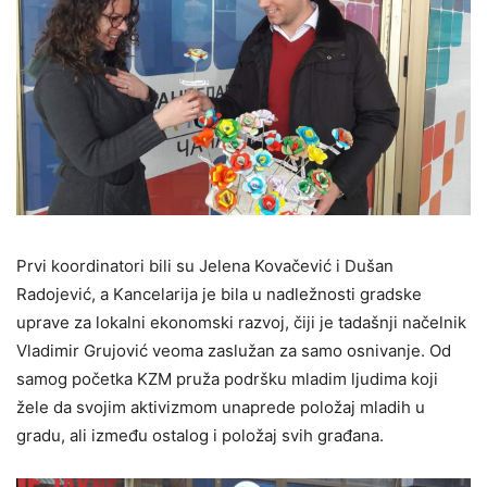
Prvi koordinatori bili su Jelena Kovačević i Dušan
Radojević, a Kancelarija je bila u nadležnosti gradske
uprave za lokalni ekonomski razvoj, čiji je tadašnji načelnik
Vladimir Grujović veoma zaslužan za samo osnivanje. Od
samog početka KZM pruža podršku mladim ljudima koji
žele da svojim aktivizmom unaprede položaj mladih u
gradu, ali između ostalog i položaj svih građana.