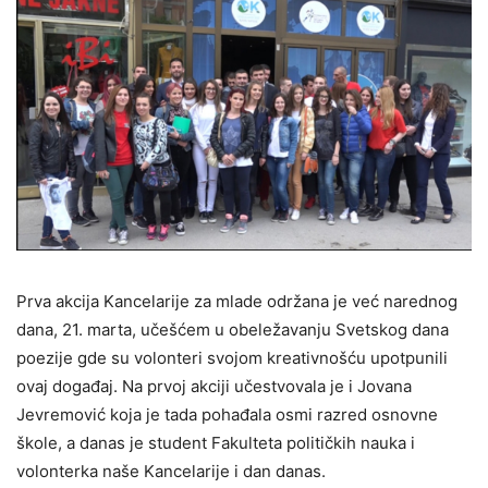
Prva akcija Kancelarije za mlade održana je već narednog
dana, 21. marta, učešćem u obeležavanju Svetskog dana
poezije gde su volonteri svojom kreativnošću upotpunili
ovaj događaj. Na prvoj akciji učestvovala je i Jovana
Jevremović koja je tada pohađala osmi razred osnovne
škole, a danas je student Fakulteta političkih nauka i
volonterka naše Kancelarije i dan danas.