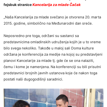
fejsbuk stranice
Kancelarija za mlade Čačak
„Naša Kancelarija za mlade svečano je otvorena 20. marta
2015. godine, simbolično na Međunarodni dan sreće.
Neposredno pre toga, održani su sastanci sa
predstavnicima omladinskih udruženja kojih je u to vreme
bilo svega nekoliko. Takođe u maloj sali Doma kulture
održana je konferencija za medije na kojoj su predstavljeni
planovi Kancelarije za mlade tj. gde će se ona nalaziti,
čemu i kome je namenjena. Na konferenciji su bili prisutni
predstavnici brojnih javnih ustanova koje će nakon toga
postati naši dugogodišnji saradnici.