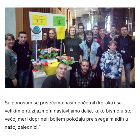
Sa ponosom se prisećamo naših početnih koraka i sa
velikim entuzijazmom nastavljamo dalje, kako bismo u što
većoj meri doprineli boljem položaju pre svega mladih u
našoj zajednici.“