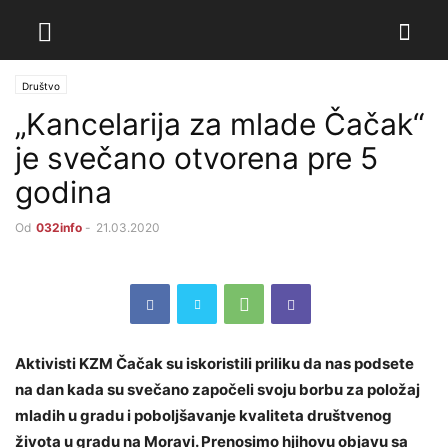
Društvo
„Kancelarija za mlade Čačak“
je svečano otvorena pre 5
godina
Od
032info
-
21.03.2020
Aktivisti KZM Čačak su iskoristili priliku da nas podsete
na dan kada su svečano započeli svoju borbu za položaj
mladih u gradu i poboljšavanje kvaliteta društvenog
života u gradu na Moravi. Prenosimo hjihovu objavu sa