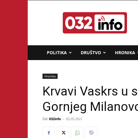
032info.rs
POLITIKA
DRUŠTVO
HRONIKA
Hronika
Krvavi Vaskrs u 
Gornjeg Milanov
Od
032info
-
02.05.2021