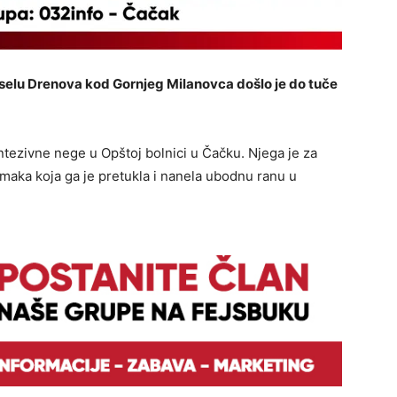
selu Drenova kod Gornjeg Milanovca došlo je do tuče
intezivne nege u Opštoj bolnici u Čačku. Njega je za
maka koja ga je pretukla i nanela ubodnu ranu u