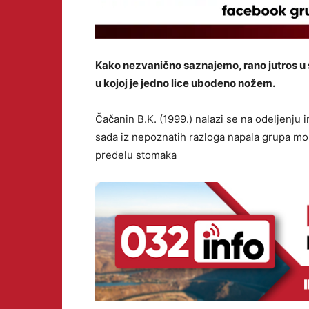
Kako nezvanično saznajemo, rano jutros u 
u kojoj je jedno lice ubodeno nožem.
Čačanin B.K. (1999.) nalazi se na odeljenju 
sada iz nepoznatih razloga napala grupa mo
predelu stomaka