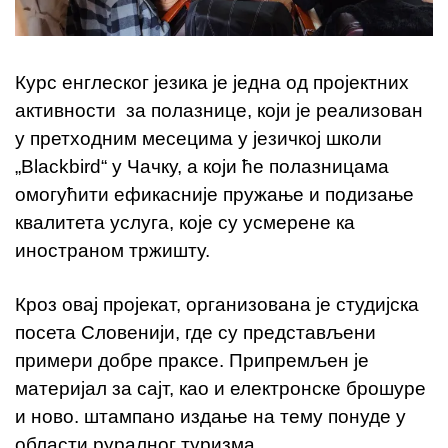
Курс енглеског језика је једна од пројектних
активности за полазнице, који је реализован
у претходним месецима у језичкој школи
„Blackbird“ у Чачку, а који ће полазницама
омогућити ефикасније пружање и подизање
квалитета услуга, које су усмерене ка
иностраном тржишту.
Кроз овај пројекат, организована је студијска
посета Словенији, где су представљени
примери добре праксе. Припремљен је
материјал за сајт, као и електронске брошуре
и ново. штампано издање на тему понуде у
области руралног туризма.