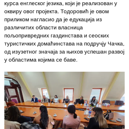
курса енглеског језика, који је реализован у
оквиру овог пројекта. Тодоровић је овом
приликом нагласио да је едукација из
различитих области власница
пољопривредних газдинстава и сеоских
туристичких домаћинстава на подручју Чачка,
од изузетног значаја за њихов успешан развој
у областима којима се баве.