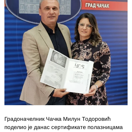
Градоначелник Чачка Милун Тодоровић
поделио је данас сертификате полазницама