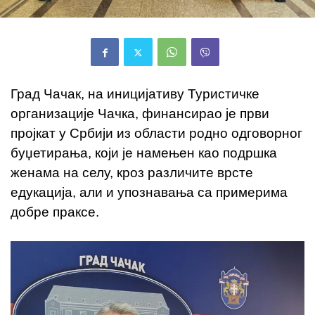
Град Чачак, на иницијативу Туристичке
организације Чачка, финансирао је први
пројкат у Србији из области родно одговорног
буџетирања, који је намењен као подршка
женама на селу, кроз различите врсте
едукација, али и упознавања са примерима
добре праксе.