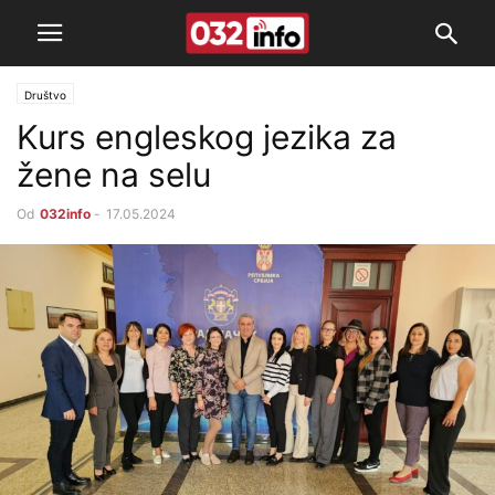
Društvo
Kurs engleskog jezika za
žene na selu
Od
032info
-
17.05.2024