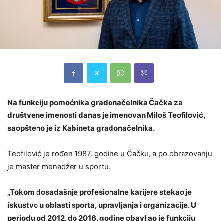
Na funkciju pomoćnika gradonačelnika Čačka za
društvene imenosti danas je imenovan Miloš Teofilović,
saopšteno je iz Kabineta gradonačelnika.
Teofilović je rođen 1987. godine u Čačku, a po obrazovanju
je master menadžer u sportu.
„Tokom dosadašnje profesionalne karijere stekao je
iskustvo u oblasti sporta, upravljanja i organizacije. U
periodu od 2012. do 2016. godine obavljao je funkciju