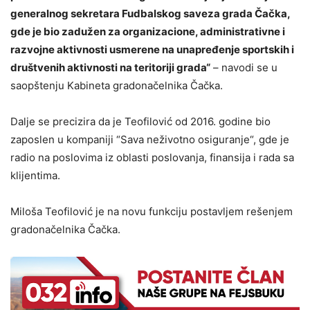
generalnog sekretara Fudbalskog saveza grada Čačka,
gde je bio zadužen za organizacione, administrativne i
razvojne aktivnosti usmerene na unapređenje sportskih i
društvenih aktivnosti na teritoriji grada“
– navodi se u
saopštenju Kabineta gradonačelnika Čačka.
Dalje se precizira da je Teofilović od 2016. godine bio
zaposlen u kompaniji “Sava neživotno osiguranje“, gde je
radio na poslovima iz oblasti poslovanja, finansija i rada sa
klijentima.
Miloša Teofilović je na novu funkciju postavljem rešenjem
gradonačelnika Čačka.