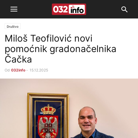
Društvo
Miloš Teofilović novi
pomoćnik gradonačelnika
Čačka
Od
032info
-
15.12.2025