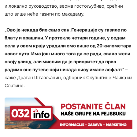
и локално руководство, веома гостољубиво, срећни
што више неће газити по макадаму.
„Ово је некада био само сан. Генерације су газиле по
блату и прашини. У протекле четири године, у седам
села у овом крају урадили смо више од 20 километара
новог пута. Има још много тога да се ради, свако жели
своју улицу, али мислим да је приоритет да прво
радимо оне путеве који никада нису имале асфалт“
–
каже Драган Штављанин, одборник Скупштине Чачка из
Слатине.