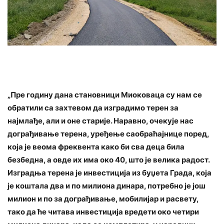
„Пре годину дана становници Миоковаца су нам се
обратили са захтевом да изградимо терен за
најмлађе, али и оне старије. Наравно, очекује нас
дограђивање терена, уређење саобраћајнице поред,
која је веома фреквента како би сва деца била
безбедна, а овде их има око 40, што је велика радост.
Изградња терена је инвестиција из буџета Града, која
је коштала два и по милиона динара, потребно је још
милион и по за дограђивање, мобилијар и расвету,
тако да ће читава инвестиција вредети око четири