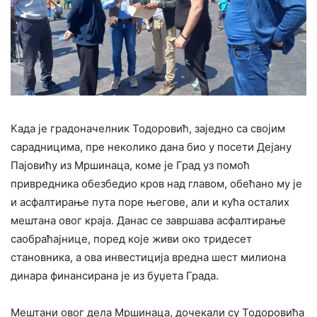
Када је градоначелник Тодоровић, заједно са својим
сарадницима, пре неколико дана био у посети Дејану
Пајовићу из Мршинаца, коме је Град уз помоћ
привредника обезбедио кров над главом, обећано му је
и асфалтирање пута поре његове, али и кућа осталих
мештана овог краја. Данас се завршава асфалтирање
саобраћајнице, поред које живи око тридесет
становника, а ова инвестиција вредна шест милиона
динара финансирана је из буџета Града.
Мештани овог дела Мршинаца, дочекали су Тодоровића