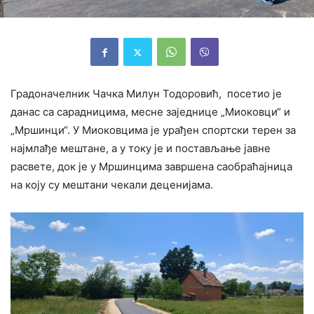
Градоначелник Чачка Милун Тодоровић, посетио је
данас са сарадницима, месне заједнице „Миоковци“ и
„Мршинци“. У Миоковцима је урађен спортски терен за
најмлађе мештане, а у току је и постављање јавне
расвете, док је у Мршинцима завршена саобраћајница
на коју су мештани чекали деценијама.