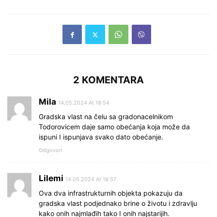
2 KOMENTARA
Mila
14.05.2024 At 18:54
Gradska vlast na čelu sa gradonacelnikom
Todorovicem daje samo obećanja koja može da
ispuni I ispunjava svako dato obećanje.
Odgovori
Lilemi
14.05.2024 At 18:57
Ova dva infrastrukturnih objekta pokazuju da
gradska vlast podjednako brine o životu i zdravlju
kako onih najmlađih tako I onih najstarijih.