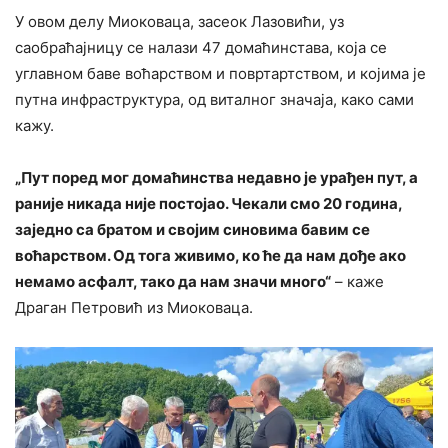
У овом делу Миоковаца, засеок Лазовићи, уз
саобраћајницу се налази 47 домаћинстава, која се
углавном баве воћарством и повртартством, и којима је
путна инфраструктура, од виталног значаја, како сами
кажу.
„Пут поред мог домаћинства недавно је урађен пут, а
раније никада није постојао. Чекали смо 20 година,
заједно са братом и својим синовима бавим се
воћарством. Од тога живимо, ко ће да нам дође ако
немамо асфалт, тако да нам значи много“
– каже
Драган Петровић из Миоковаца.