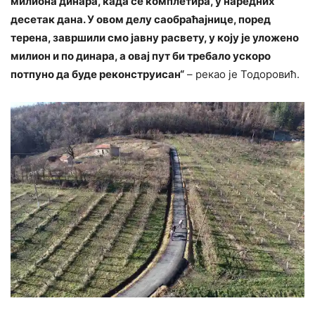
милиона динара, када се комплетира, у наредних
десетак дана. У овом делу саобраћајнице, поред
терена, завршили смо јавну расвету, у коју је уложено
милион и по динара, а овај пут би требало ускоро
потпуно да буде реконструисан“
– рекао је Тодоровић.