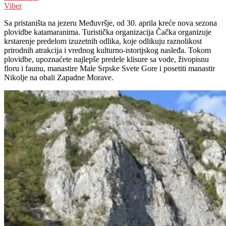
Viber
Sa pristaništa na jezeru Međuvršje, od 30. aprila kreće nova sezona
plovidbe katamaranima. Turistička organizacija Čačka organizuje
krstarenje predelom izuzetnih odlika, koje odlikuju raznolikost
prirodnih atrakcija i vrednog kulturno-istorijskog nasleđa. Tokom
plovidbe, upoznaćete najlepše predele klisure sa vode, živopisnu
floru i faunu, manastire Male Srpske Svete Gore i posetiti manastir
Nikolje na obali Zapadne Morave.