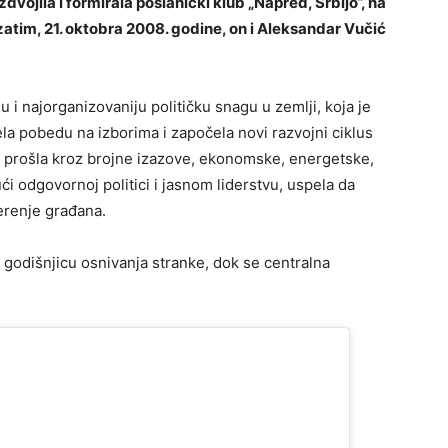
vojila i formirala poslanički klub „Napred, Srbijo“, na
zatim, 21. oktobra 2008. godine, on i Aleksandar Vučić
u i najorganizovaniju političku snagu u zemlji, koja je
a pobedu na izborima i započela novi razvojni ciklus
e prošla kroz brojne izazove, ekonomske, energetske,
ći odgovornoj politici i jasnom liderstvu, uspela da
erenje građana.
godišnjicu osnivanja stranke, dok se centralna