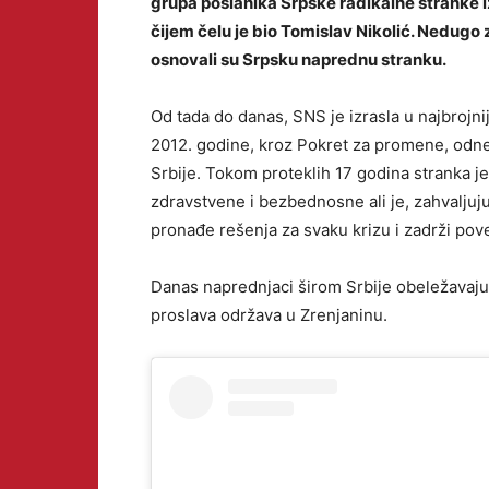
grupa poslanika Srpske radikalne stranke izd
čijem čelu je bio Tomislav Nikolić. Nedugo 
osnovali su Srpsku naprednu stranku.
Od tada do danas, SNS je izrasla u najbrojnij
2012. godine, kroz Pokret za promene, odnel
Srbije. Tokom proteklih 17 godina stranka j
zdravstvene i bezbednosne ali je, zahvaljuju
pronađe rešenja za svaku krizu i zadrži pov
Danas naprednjaci širom Srbije obeležavaju 
proslava održava u Zrenjaninu.