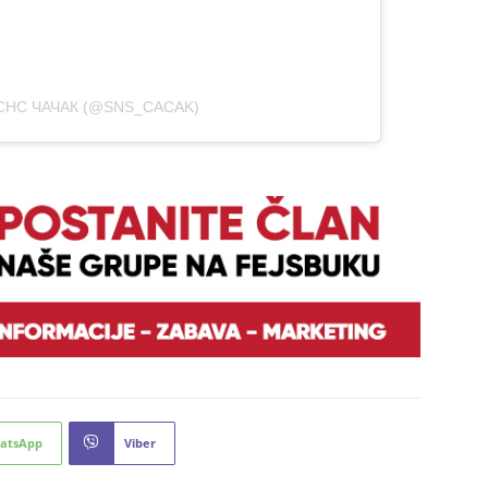
СНС ЧАЧАК (@SNS_CACAK)
atsApp
Viber