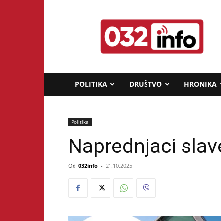
032info.rs
POLITIKA
DRUŠTVO
HRONIKA
Politika
Naprednjaci slav
Od
032info
-
21.10.2025