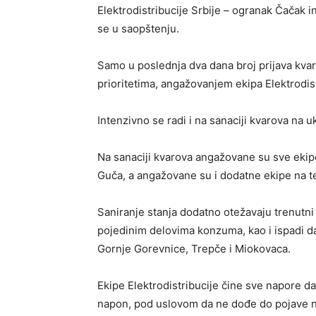
Elektrodistribucije Srbije – ogranak Čačak i
se u saopštenju.
Samo u poslednja dva dana broj prijava kva
prioritetima, angažovanjem ekipa Elektrodist
Intenzivno se radi i na sanaciji kvarova na 
Na sanaciji kvarova angažovane su sve ekipe
Guča, a angažovane su i dodatne ekipe na t
Saniranje stanja dodatno otežavaju trenutni
pojedinim delovima konzuma, kao i ispadi d
Gornje Gorevnice, Trepče i Miokovaca.
Ekipe Elektrodistribucije čine sve napore d
napon, pod uslovom da ne dođe do pojave 