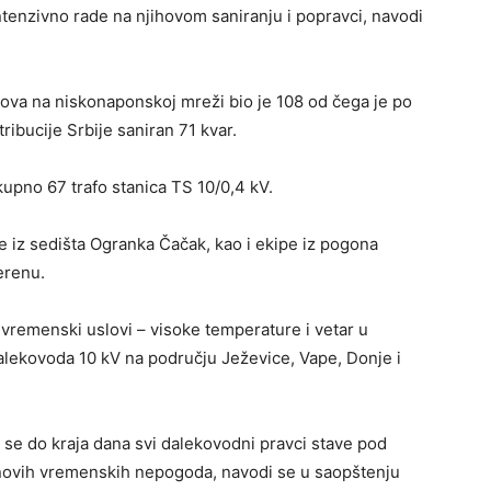
ntenzivno rade na njihovom saniranju i popravci, navodi
rova na niskonaponskoj mreži bio je 108 od čega je po
ribucije Srbije saniran 71 kvar.
ukupno 67 trafo stanica TS 10/0,4 kV.
 iz sedišta Ogranka Čačak, kao i ekipe iz pogona
erenu.
 vremenski uslovi – visoke temperature i vetar u
alekovoda 10 kV na području Ježevice, Vape, Donje i
a se do kraja dana svi dalekovodni pravci stave pod
novih vremenskih nepogoda, navodi se u saopštenju