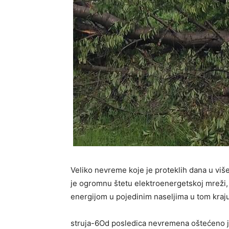
Veliko nevreme koje je proteklih dana u viš
je ogromnu štetu elektroenergetskoj mreži,
energijom u pojedinim naseljima u tom kraju
struja-6Od posledica nevremena oštećeno je