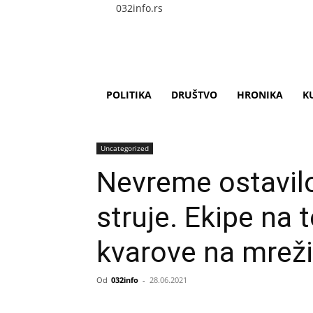
032info.rs
POLITIKA
DRUŠTVO
HRONIKA
K
Uncategorized
Nevreme ostavilo
struje. Ekipe na 
kvarove na mreži
Od
032info
-
28.06.2021