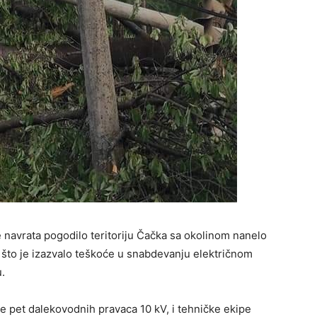
e navrata pogodilo teritoriju Čačka sa okolinom nanelo
 što je izazvalo teškoće u snabdevanju električnom
.
 pet dalekovodnih pravaca 10 kV, i tehničke ekipe