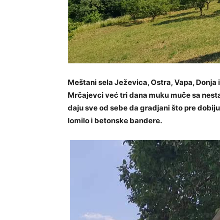
Meštani sela Ježevica, Ostra, Vapa, Donja 
Mrčajevci već tri dana muku muče sa nestan
daju sve od sebe da gradjani što pre dobiju 
lomilo i betonske bandere.