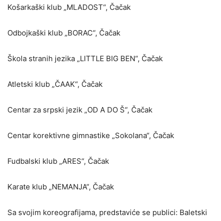
Košarkaški klub „MLADOST“, Čačak
Odbojkaški klub „BORAC“, Čačak
Škola stranih jezika „LITTLE BIG BEN“, Čačak
Atletski klub „ČAAK“, Čačak
Centar za srpski jezik „OD A DO Š“, Čačak
Centar korektivne gimnastike „Sokolana“, Čačak
Fudbalski klub „ARES“, Čačak
Karate klub „NEMANJA“, Čačak
Sa svojim koreografijama, predstaviće se publici: Baletski