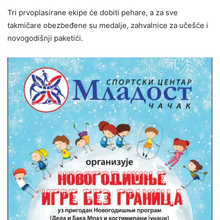
Tri prvoplasirane ekipe će dobiti pehare, a za sve
takmičare obezbeđene su medalje, zahvalnice za učešće i
novogodišnji paketići.