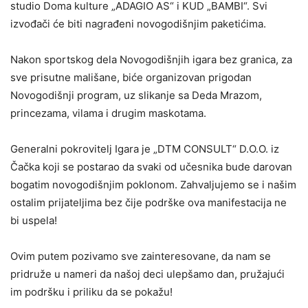
studio Doma kulture „ADAGIO AS“ i KUD „BAMBI“. Svi
izvođači će biti nagrađeni novogodišnjim paketićima.
Nakon sportskog dela Novogodišnjih igara bez granica, za
sve prisutne mališane, biće organizovan prigodan
Novogodišnji program, uz slikanje sa Deda Mrazom,
princezama, vilama i drugim maskotama.
Generalni pokrovitelj Igara je „DTM CONSULT“ D.O.O. iz
Čačka koji se postarao da svaki od učesnika bude darovan
bogatim novogodišnjim poklonom. Zahvaljujemo se i našim
ostalim prijateljima bez čije podrške ova manifestacija ne
bi uspela!
Ovim putem pozivamo sve zainteresovane, da nam se
pridruže u nameri da našoj deci ulepšamo dan, pružajući
im podršku i priliku da se pokažu!