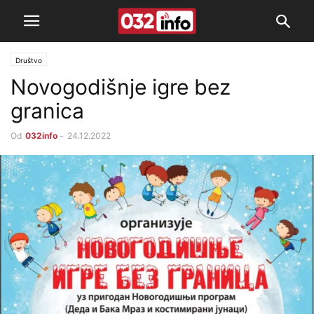
Društvo
Novogodišnje igre bez
granica
Od
032info
-
24.12.2022