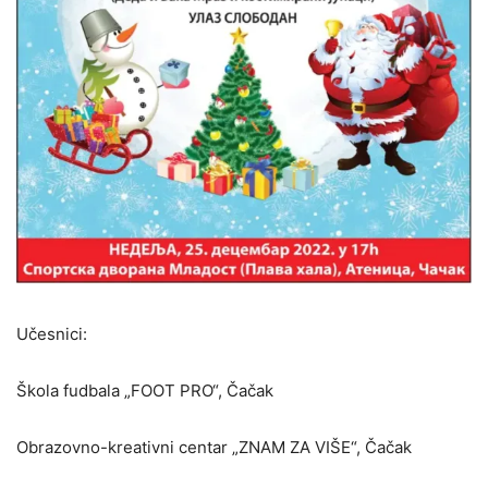
Učesnici:
Škola fudbala „FOOT PRO“, Čačak
Obrazovno-kreativni centar „ZNAM ZA VIŠE“, Čačak