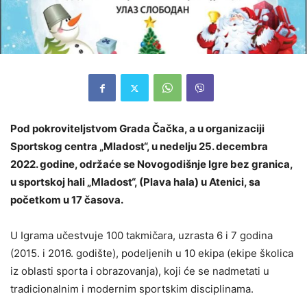
Pod pokroviteljstvom Grada Čačka, a u organizaciji
Sportskog centra „Mladost“, u nedelju 25. decembra
2022. godine, održaće se Novogodišnje Igre bez granica,
u sportskoj hali „Mladost“, (Plava hala) u Atenici, sa
početkom u 17 časova.
U Igrama učestvuje 100 takmičara, uzrasta 6 i 7 godina
(2015. i 2016. godište), podeljenih u 10 ekipa (ekipe školica
iz oblasti sporta i obrazovanja), koji će se nadmetati u
tradicionalnim i modernim sportskim disciplinama.