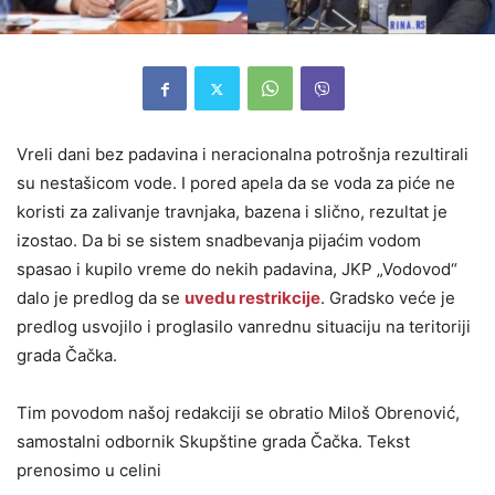
Vreli dani bez padavina i neracionalna potrošnja rezultirali
su nestašicom vode. I pored apela da se voda za piće ne
koristi za zalivanje travnjaka, bazena i slično, rezultat je
izostao. Da bi se sistem snadbevanja pijaćim vodom
spasao i kupilo vreme do nekih padavina, JKP „Vodovod“
dalo je predlog da se
uvedu restrikcije
. Gradsko veće je
predlog usvojilo i proglasilo vanrednu situaciju na teritoriji
grada Čačka.
Tim povodom našoj redakciji se obratio Miloš Obrenović,
samostalni odbornik Skupštine grada Čačka. Tekst
prenosimo u celini