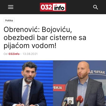
Politika
Obrenović: Bojoviću,
obezbedi bar cisterne sa
pijaćom vodom!
Od
032info
-
13.08.2021