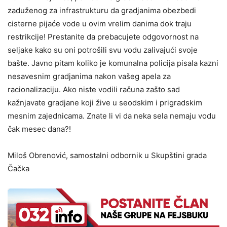
zaduženog za infrastrukturu da gradjanima obezbedi
cisterne pijaće vode u ovim vrelim danima dok traju
restrikcije! Prestanite da prebacujete odgovornost na
seljake kako su oni potrošili svu vodu zalivajući svoje
bašte. Javno pitam koliko je komunalna policija pisala kazni
nesavesnim gradjanima nakon vašeg apela za
racionalizaciju. Ako niste vodili računa zašto sad
kažnjavate gradjane koji žive u seodskim i prigradskim
mesnim zajednicama. Znate li vi da neka sela nemaju vodu
čak mesec dana?!
Miloš Obrenović, samostalni odbornik u Skupštini grada
Čačka