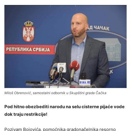
Miloš Obrenović, samostalni odbornik u Skupštini grada Čačka
Pod hitno obezbediti narodu na selu cisterne pijaće vode
dok traju restrikcije!
Pozivam Bojovića, pomoćnika gradonačelnika resorno