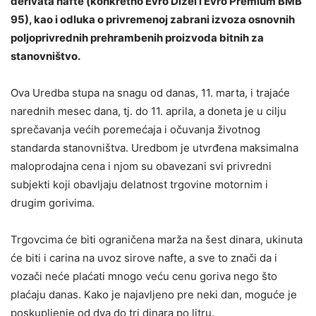
derivata nafte (konkretno Evro Dizel i Evro Premium BMB
95), kao i odluka o privremenoj zabrani izvoza osnovnih
poljoprivrednih prehrambenih proizvoda bitnih za
stanovništvo.
Ova Uredba stupa na snagu od danas, 11. marta, i trajaće
narednih mesec dana, tj. do 11. aprila, a doneta je u cilju
sprečavanja većih poremećaja i očuvanja životnog
standarda stanovništva. Uredbom je utvrđena maksimalna
maloprodajna cena i njom su obavezani svi privredni
subjekti koji obavljaju delatnost trgovine motornim i
drugim gorivima.
Trgovcima će biti ograničena marža na šest dinara, ukinuta
će biti i carina na uvoz sirove nafte, a sve to znači da i
vozači neće plaćati mnogo veću cenu goriva nego što
plaćaju danas. Kako je najavljeno pre neki dan, moguće je
poskupljenje od dva do tri dinara po litru.