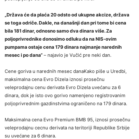
„Država će da plaća 20 odsto od ukupne akcize, država
se toga odriče. Dakle, na današnji dan pri tome bi cena
bila 181 dinar, odnosno samo dva dinara više. Za
poljoprivrednike donosimo odluku da na NIS-ovim
pumpama ostaje cena 179 dinara najmanje narednih
mesec i po dana“
– najavio je Vučić pre neki dan.
Cene goriva u narednih mesec danaKako piše u Uredbi,
maksimalna cena Evro Dizela iznosi prosečnu
veleprodajnu cenu derivata Evro Dizela uvećanu za 6
dinara, dok je isto ovo gorivo namenjeno registrovanim
poljoprivrednim gazdinstvima ograničeno na 179 dinara.
Maksimalna cena Evro Premium BMB 95, iznosi prosečnu
veleprodajnu cecnu derivata na teritoriji Republike Srbije
su uvećane za 6 dinara.