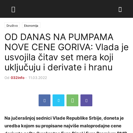
Društvo
Ekonomija
OD DANAS NA PUMPAMA
NOVE CENE GORIVA: Vlada je
usvojila čitav set mera koji
uključuju i derivate i hranu
Od
032info
-
11.03.2022
Na jučerašnjoj sednici Vlade Republike Srbije, doneta je
uredba kojom su propisane najviše maloprodajne cene