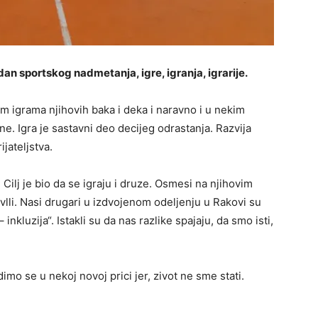
dan sportskog nadmetanja, igre, igranja, igrarije.
m igrama njihovih baka i deka i naravno i u nekim
ine. Igra je sastavni deo decijeg odrastanja. Razvija
jateljstva.
Cilj je bio da se igraju i druze. Osmesi na njihovim
bavlli. Nasi drugari u izdvojenom odeljenju u Rakovi su
nkluzija“. Istakli su da nas razlike spajaju, da smo isti,
mo se u nekoj novoj prici jer, zivot ne sme stati.