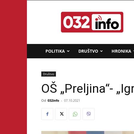
032info.rs
POLITIKA
DRUŠTVO
HRONIKA
Društvo
OŠ „Preljina“- „Igr
Od
032info
-
07.10.2021