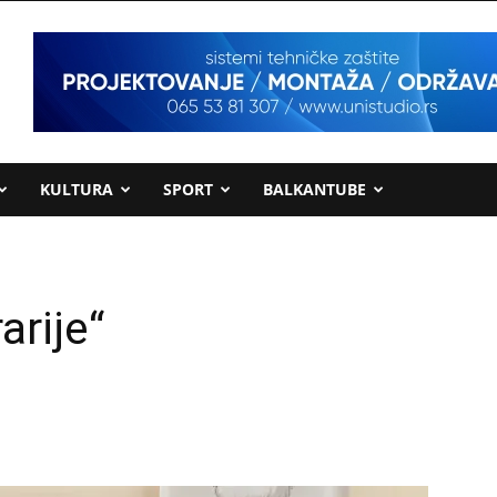
KULTURA
SPORT
BALKANTUBE
arije“