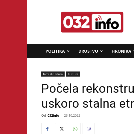
032info.rs
POLITIKA
DRUŠTVO
HRONIKA
Infrastruktura
Kultura
Počela rekonstru
uskoro stalna e
Od
032info
-
28.10.2022