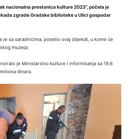
ak nacionalna prestonica kulture 2023“, počela je
ekada zgrade Gradske biblioteke u Ulici gospodar
 je sa saradnicima, posetio ovaj objekat, u kome će
fskog muzeja.
nsiralo je Ministarstvo kulture i informisanja sa 19,6
miliona dinara.