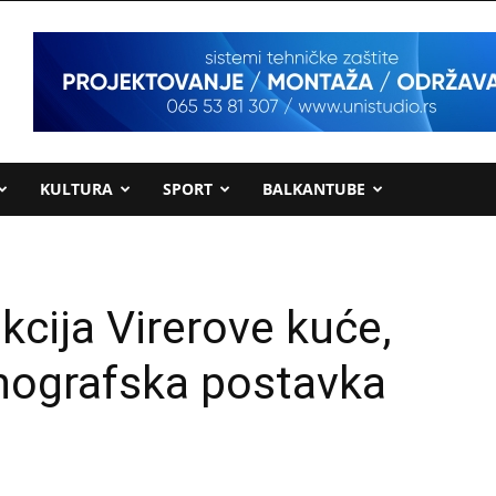
KULTURA
SPORT
BALKANTUBE
kcija Virerove kuće,
tnografska postavka