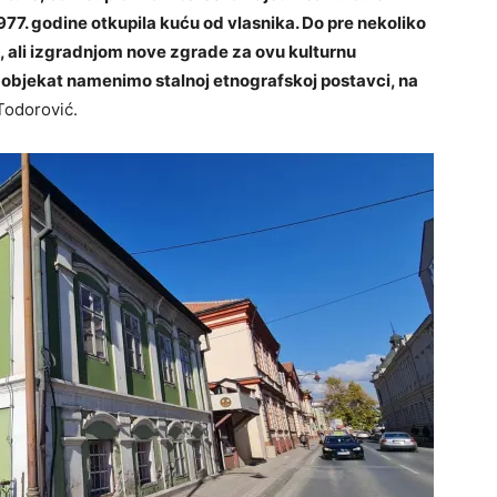
977. godine otkupila kuću od vlasnika. Do pre nekoliko
i, ali izgradnjom nove zgrade za ovu kulturnu
objekat namenimo stalnoj etnografskoj postavci, na
Todorović.