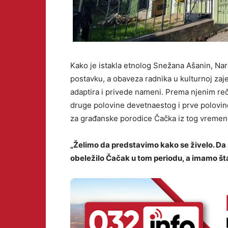
Kako je istakla etnolog Snežana Ašanin, Na
postavku, a obaveza radnika u kulturnoj zaj
adaptira i privede nameni. Prema njenim r
druge polovine devetnaestog i prve polovine
za građanske porodice Čačka iz tog vremen
„Želimo da predstavimo kako se živelo. Da p
obeležilo Čačak u tom periodu, a imamo š