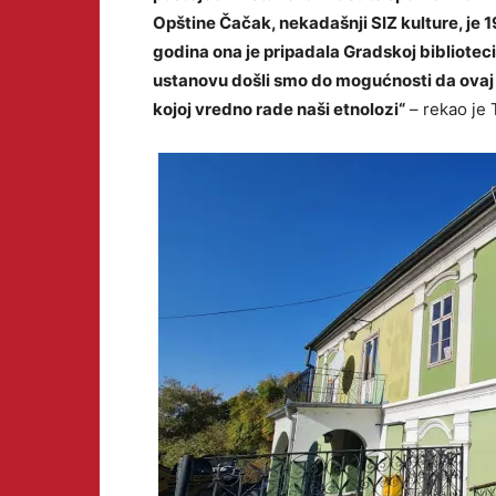
Opštine Čačak, nekadašnji SIZ kulture, je 1
godina ona je pripadala Gradskoj bibliotec
ustanovu došli smo do mogućnosti da ovaj 
kojoj vredno rade naši etnolozi“
– rekao je 