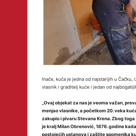
Inače, kuća je jedna od najstarijih u Čačku, 
vlasnik i graditelj kuće i jedan od najbogati
„Ovaj objekat za nas je veoma važan, prev
menjao vlasnike, a početkom 20. veka kuća
zakupio i pivaru Stevana Krena. Zbog toga 
je kralj Milan Obrenović, 1876. godine kad
postojećih ustanova i zaštite spomenika k