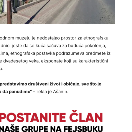
rodnom muzeju je nedostajao prostor za etnografsku
ednici jeste da se kuća sačuva za buduća pokolenja,
ečima, etnografska postavka podrazumeva predmete iz
 dvadesetog veka, eksponate koji su karakteristični
a.
redstavimo društveni život i običaje, sve što je
ta da ponudimo“
– rekla je Ašanin.