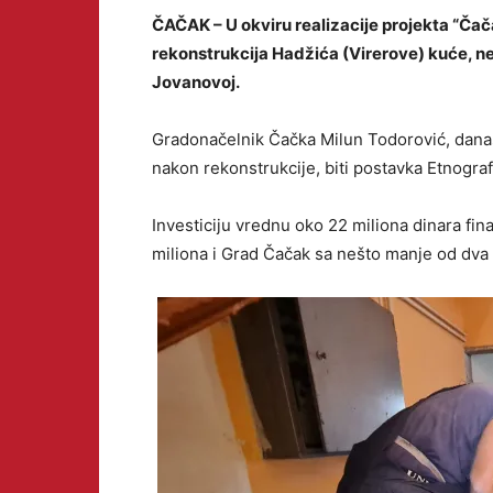
ČAČAK – U okviru realizacije projekta “Čač
rekonstrukcija Hadžića (Virerove) kuće, n
Jovanovoj.
Gradonačelnik Čačka Milun Todorović, danas
nakon rekonstrukcije, biti postavka Etnogra
Investiciju vrednu oko 22 miliona dinara fina
miliona i Grad Čačak sa nešto manje od dva 