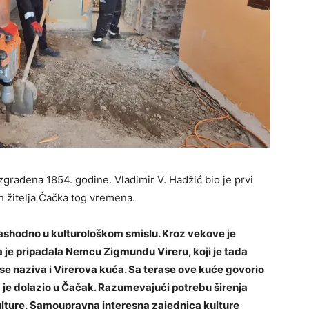
izgrađena 1854. godine. Vladimir V. Hadžić bio je prvi
jih žitelja Čačka tog vremena.
ashodno u kulturološkom smislu. Kroz vekove je
 je pripadala Nemcu Zigmundu Vireru, koji je tada
se naziva i Virerova kuća. Sa terase ove kuće govorio
a je dolazio u Čačak. Razumevajući potrebu širenja
ulture, Samoupravna interesna zajednica kulture