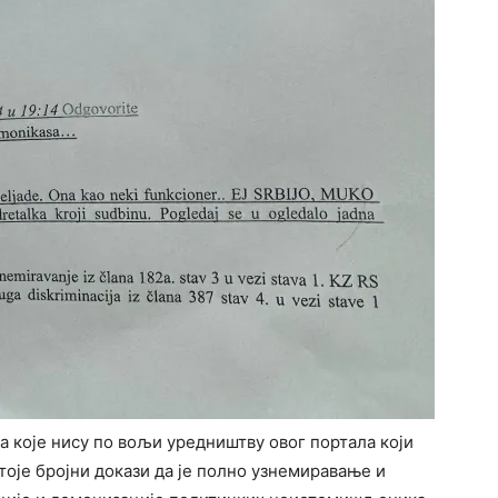
 које нису по вољи уредништву овог портала који
тоје бројни докази да је полно узнемиравање и