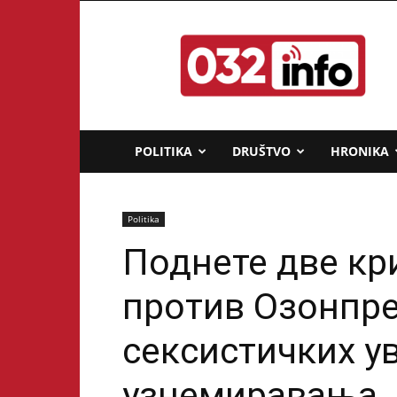
032info.rs
POLITIKA
DRUŠTVO
HRONIKA
Politika
Поднете две кр
против Озонпре
сексистичких у
узнемиравања