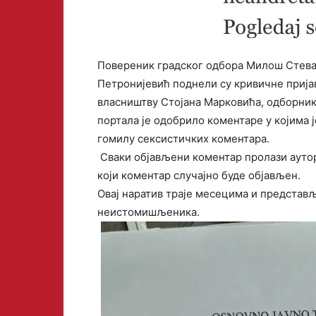
Повереник градског одбора Милош Стева
Петронијевић поднели су кривичне прија
власништву Стојана Марковића, одборник
портала је одобрило коментаре у којима 
гомилу сексистичких коментара.
Сваки објављени коментар пролази аутор
који коментар случајно буде објављен.
Овај наратив траје месецима и представ
неистомишљеника.