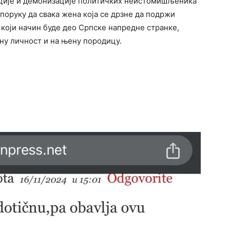
ције и демонизације политичких неистомишљеника
поруку да свака жена која се дрзне да подржи
који начин буде део Српске напредне странке,
ну личност и на њену породицу.