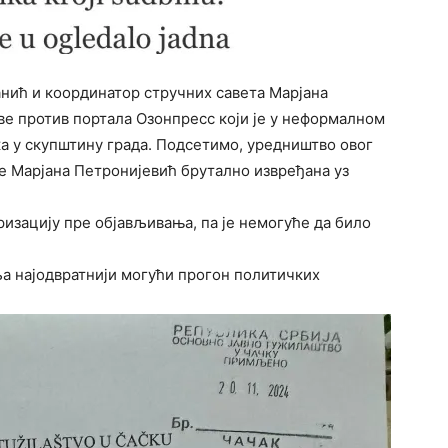
нић и координатор стручних савета Марјана
ве против портала Озонпресс који је у неформалном
а у скупштину града. Подсетимо, уредништво овог
је Марјана Петронијевић брутално извређана уз
изацију пре објављивања, па је немогуће да било
ља најодвратнији могући прогон политичких