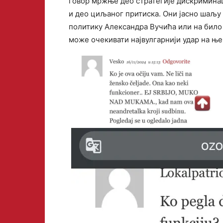
говор мржње део стратегије дискримина
и део циљаног притиска. Они јасно шаљу 
политику Александра Вучића или на било 
може очекивати највулгарнији удар на ње