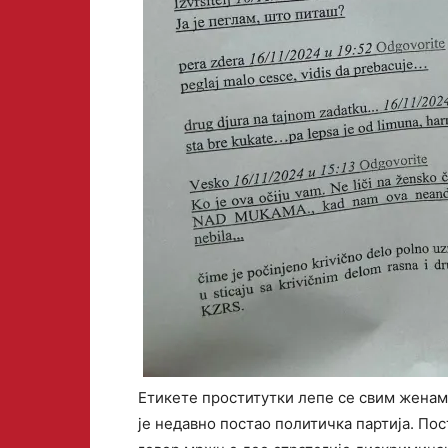
Етикете проститутки лепе се свим женама
је недавно постао политичка партија. Пос