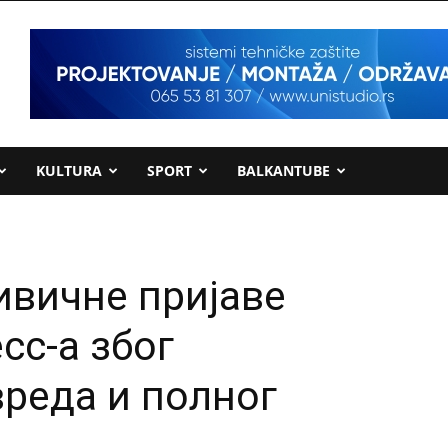
KULTURA
SPORT
BALKANTUBE
ивичне пријаве
сс-а због
вреда и полног