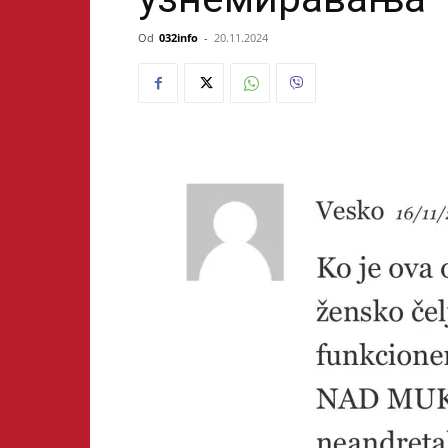
Od
032info
-
20.11.2024