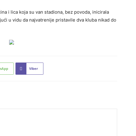
na i lica koja su van stadiona, bez povoda, inicirala
jući u vidu da najvatrenije pristavile dva kluba nikad do
sApp
Viber