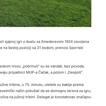
jući sjajnoj igri u duelu sa Smederevom 1924 osvojena
e na šestoj poziciji sa 31 bodom, prenosi Sportski
isokom nivou „pobrinuli” su se vandali, bez povoda,
eravaju pripadnici MUP-a Čačak, a potom i „Despoti”.
žne tribine, u 75. minutu, uletele su baklje prema
svetnički način pokušali da se domognu terena za igru,
olica na južnoj tribini. Delegat je konstatovao značajnu