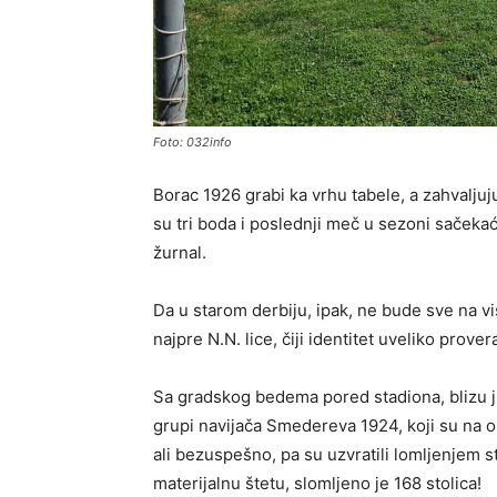
Foto: 032info
Borac 1926 grabi ka vrhu tabele, a zahvalju
su tri boda i poslednji meč u sezoni sačekać
žurnal.
Da u starom derbiju, ipak, ne bude sve na v
najpre N.N. lice, čiji identitet uveliko prov
Sa gradskog bedema pored stadiona, blizu ju
grupi navijača Smedereva 1924, koji su na o
ali bezuspešno, pa su uzvratili lomljenjem st
materijalnu štetu, slomljeno je 168 stolica!