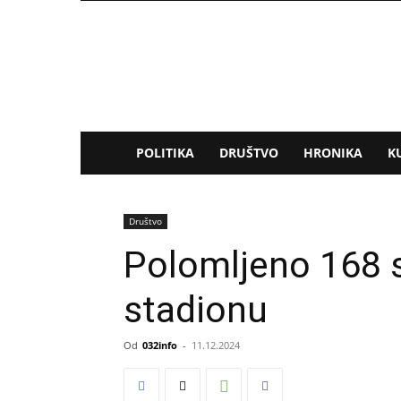
032info.rs
POLITIKA
DRUŠTVO
HRONIKA
K
Društvo
Polomljeno 168 
stadionu
Od
032info
-
11.12.2024