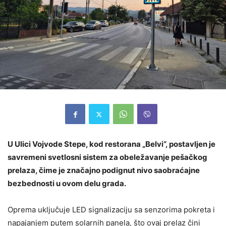
U Ulici Vojvode Stepe, kod restorana „Belvi“, postavljen je
savremeni svetlosni sistem za obeležavanje pešačkog
prelaza, čime je značajno podignut nivo saobraćajne
bezbednosti u ovom delu grada.
Oprema uključuje LED signalizaciju sa senzorima pokreta i
napajanjem putem solarnih panela, što ovaj prelaz čini