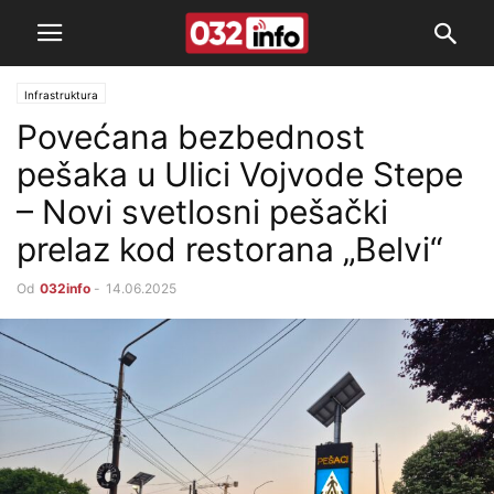
Infrastruktura
Povećana bezbednost
pešaka u Ulici Vojvode Stepe
– Novi svetlosni pešački
prelaz kod restorana „Belvi“
Od
032info
-
14.06.2025