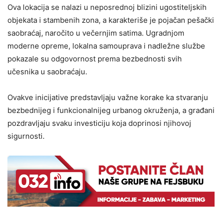
Ova lokacija se nalazi u neposrednoj blizini ugostiteljskih
objekata i stambenih zona, a karakteriše je pojačan pešački
saobraćaj, naročito u večernjim satima. Ugradnjom
moderne opreme, lokalna samouprava i nadležne službe
pokazale su odgovornost prema bezbednosti svih
učesnika u saobraćaju.
Ovakve inicijative predstavljaju važne korake ka stvaranju
bezbednijeg i funkcionalnijeg urbanog okruženja, a građani
pozdravljaju svaku investiciju koja doprinosi njihovoj
sigurnosti.