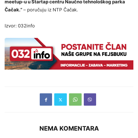
meetup-u u Startap centru Naučno tehnološkog parka
Čačak.“
– poručuju iz NTP Čačak.
Izvor: 032info
NEMA KOMENTARA