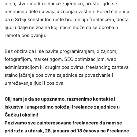
ideja, stvorimo #freelance zajednicu, prostor gde se
nesebično dele i usvajaju znanja i veštine. Pored činjenice
da u Srbiji konstantno raste broj onlajn freelancera, dosta
ljudi i dalje ne zna na koji način može da se oproba u
remote poslovanju.
Bez obzira da li se bavite programiranjem, dizajnom,
fotografijom, marketingom, SEO optimizacijom, web
administracijom ili drugim poslovima, freelancing zahteva
stalno jačanje poslovne zajednice za povezivanje i
umrežavanje ljudi i poslova.
Cilj nam je da se upoznamo, razmenimo kontakte i
iskustva i unapredimo položaj freelance zajednice u
Čačku i okolini!
Pozivamo sve zainteresovane freelancere da nam se
pridruže u utorak, 28. januara od 18 časova na Freelance