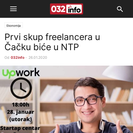
Ekonomija
Prvi skup freelancera u
Čačku biće u NTP
Od
032info
-
26.01.2020